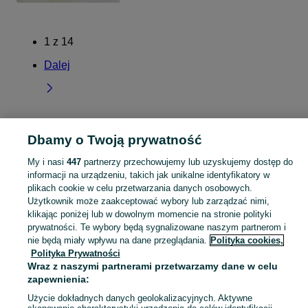
1
z
14
Dalej
Strona główna
Warmińsko-mazurskie
Unieszewo
Dbamy o Twoją prywatność
My i nasi
447
partnerzy przechowujemy lub uzyskujemy dostęp do
KATEGORIA
informacji na urządzeniu, takich jak unikalne identyfikatory w
plikach cookie w celu przetwarzania danych osobowych.
Użytkownik może zaakceptować wybory lub zarządzać nimi,
Skorzystaj z największego serwisu ogłoszeniowego - Unieszewo i okolice! Kupuj to, czego pragniesz i sprzedawaj to, czego już nie potrzebujesz!
Zobacz Więc
klikając poniżej lub w dowolnym momencie na stronie polityki
prywatności. Te wybory będą sygnalizowane naszym partnerom i
Mapa kategorii
nie będą miały wpływu na dane przeglądania.
Polityka cookies,
Polityka Prywatności
Mapa miejscowości
Wraz z naszymi partnerami przetwarzamy dane w celu
Mapa ministron
zapewnienia:
Popularne wyszukiwania
Użycie dokładnych danych geolokalizacyjnych. Aktywne