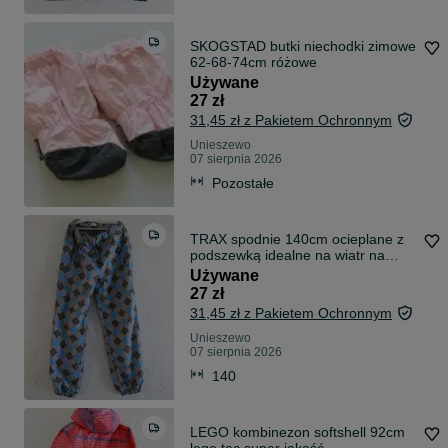
SKOGSTAD butki niechodki zimowe
62-68-74cm różowe
Używane
27 zł
31,45 zł z Pakietem Ochronnym
Unieszewo
07 sierpnia 2026
Pozostałe
TRAX spodnie 140cm ocieplane z
podszewką idealne na wiatr na
kleszcze
Używane
27 zł
31,45 zł z Pakietem Ochronnym
Unieszewo
07 sierpnia 2026
140
LEGO kombinezon softshell 92cm