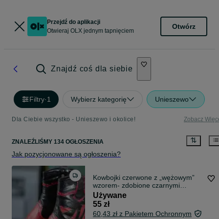
Przejdź do aplikacji
Otwórz
Otwieraj OLX jednym tapnięciem
Znajdź coś dla siebie
Filtry
·
1
Wybierz kategorię
Unieszewo
Dla Ciebie wszystko - Unieszewo i okolice!
Zobacz Więc
ZNALEŹLIŚMY 134 OGŁOSZENIA
Jak pozycjonowane są ogłoszenia?
Kowbojki czerwone z „wężowym”
wzorem- zdobione czarnymi
aplikacjami
Używane
55 zł
60,43 zł z Pakietem Ochronnym