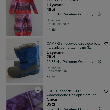
lego tec super jakość
Używane
40 zł
44,90 zł z Pakietem Ochronnym
Unieszewo
07 sierpnia 2026
92
CAMPRI śniegowce dziecięce buty
na sanki po nartach rozm 31
używane
Używane
25 zł
29,38 zł z Pakietem Ochronnym
Unieszewo
07 sierpnia 2026
31
LUPILU spodnie 100%
wodoodporne z ociepleniem *nowe*
98/104cm
Nowe
35 zł
39,73 zł z Pakietem Ochronnym