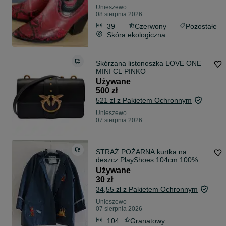
Unieszewo
08 sierpnia 2026
39
Czerwony
Pozostałe
Skóra ekologiczna
Skórzana listonoszka LOVE ONE
MINI CL PINKO
Używane
500 zł
521 zł z Pakietem Ochronnym
Unieszewo
07 sierpnia 2026
STRAŻ POŻARNA kurtka na
deszcz PlayShoes 104cm 100%
wodoodporna guma
Używane
30 zł
34,55 zł z Pakietem Ochronnym
Unieszewo
07 sierpnia 2026
104
Granatowy