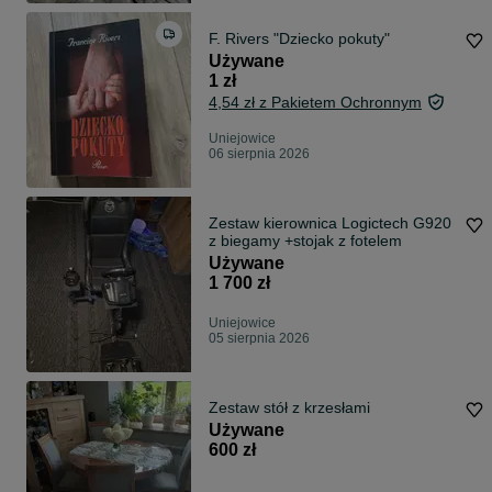
F. Rivers "Dziecko pokuty"
Używane
1 zł
4,54 zł z Pakietem Ochronnym
Uniejowice
06 sierpnia 2026
Zestaw kierownica Logictech G920
z biegamy +stojak z fotelem
Używane
1 700 zł
Uniejowice
05 sierpnia 2026
Zestaw stół z krzesłami
Używane
600 zł