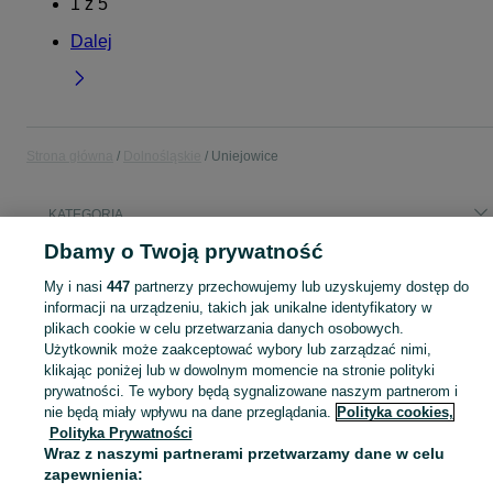
1
z
5
Dalej
Strona główna
Dolnośląskie
Uniejowice
KATEGORIA
Dbamy o Twoją prywatność
Popularne wyszukiwania
My i nasi
447
partnerzy przechowujemy lub uzyskujemy dostęp do
suzuki ignis
informacji na urządzeniu, takich jak unikalne identyfikatory w
plikach cookie w celu przetwarzania danych osobowych.
Użytkownik może zaakceptować wybory lub zarządzać nimi,
Skorzystaj z największego serwisu ogłoszeniowego - Uniejowice i okolice! Kupuj to, czego pragniesz i sprzedawaj to, czego już nie potrzebujesz!
Zobacz Więc
klikając poniżej lub w dowolnym momencie na stronie polityki
prywatności. Te wybory będą sygnalizowane naszym partnerom i
Mapa kategorii
nie będą miały wpływu na dane przeglądania.
Polityka cookies,
Polityka Prywatności
Mapa miejscowości
Wraz z naszymi partnerami przetwarzamy dane w celu
Mapa ministron
zapewnienia: