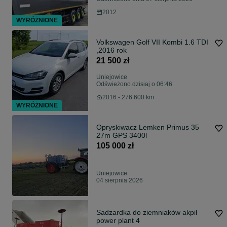
2012
WYRÓŻNIONE
Volkswagen Golf VII Kombi 1.6 TDI
,2016 rok
21 500 zł
Uniejowice
Odświeżono dzisiaj o 06:46
2016 - 276 600 km
WYRÓŻNIONE
Opryskiwacz Lemken Primus 35
27m GPS 3400l
105 000 zł
Uniejowice
04 sierpnia 2026
Sadzardka do ziemniaków akpil
power plant 4