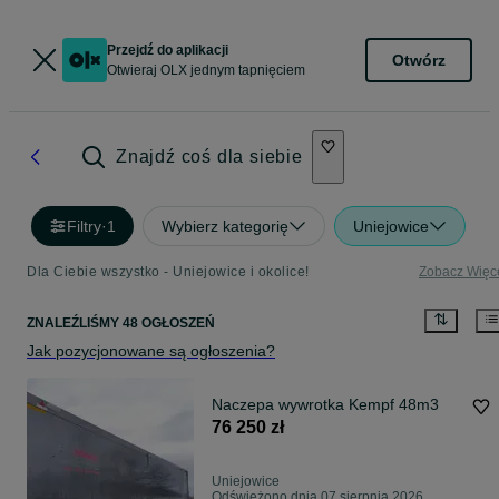
Przejdź do aplikacji
Otwórz
Otwieraj OLX jednym tapnięciem
Znajdź coś dla siebie
Filtry
·
1
Wybierz kategorię
Uniejowice
Dla Ciebie wszystko - Uniejowice i okolice!
Zobacz Więc
ZNALEŹLIŚMY 48 OGŁOSZEŃ
Jak pozycjonowane są ogłoszenia?
Naczepa wywrotka Kempf 48m3
76 250 zł
Uniejowice
Odświeżono dnia 07 sierpnia 2026