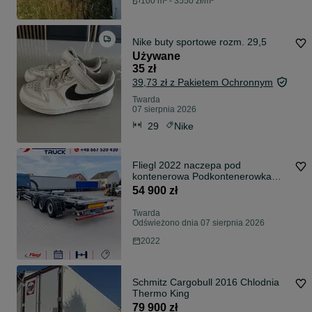
100 m² - 3550 zł/m²
Nike buty sportowe rozm. 29,5
Używane
35 zł
39,73 zł z Pakietem Ochronnym
Twarda
07 sierpnia 2026
29
Nike
Fliegl 2022 naczepa pod
kontenerowa Podkontenerowka
Krone Schmitz Wielton
54 900 zł
Twarda
Odświeżono dnia 07 sierpnia 2026
2022
Schmitz Cargobull 2016 Chlodnia
Thermo King
79 900 zł