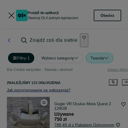
Przejdź do aplikacji
Otwórz
Otwieraj OLX jednym tapnięciem
Znajdź coś dla siebie
Filtry
·
1
Wybierz kategorię
Twarda
Dla Ciebie wszystko - Twarda i okolice!
Zobacz Więc
ZNALEŹLIŚMY 133 OGŁOSZENIA
Jak pozycjonowane są ogłoszenia?
Gogle VR Oculus Meta Quest 2
128GB
Używane
750 zł
788,49 zł z Pakietem Ochronnym