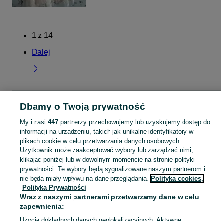
1
z
14
Dalej
Strona główna
Łódzkie
Twarda
Dbamy o Twoją prywatność
My i nasi
447
partnerzy przechowujemy lub uzyskujemy dostęp do
KATEGORIA
informacji na urządzeniu, takich jak unikalne identyfikatory w
plikach cookie w celu przetwarzania danych osobowych.
Użytkownik może zaakceptować wybory lub zarządzać nimi,
Skorzystaj z największego serwisu ogłoszeniowego - Twarda i okolice! Kupuj to, czego pragniesz i sprzedawaj to, czego już nie potrzebujesz!
Zobacz Więc
klikając poniżej lub w dowolnym momencie na stronie polityki
prywatności. Te wybory będą sygnalizowane naszym partnerom i
Mapa kategorii
nie będą miały wpływu na dane przeglądania.
Polityka cookies,
Polityka Prywatności
Mapa miejscowości
Wraz z naszymi partnerami przetwarzamy dane w celu
Mapa ministron
zapewnienia:
Popularne wyszukiwania
Użycie dokładnych danych geolokalizacyjnych. Aktywne