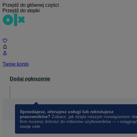
Przejdź do głównej części
Przejdź do stopki
Czat
Twoje konto
Dodaj ogłoszenie
Dla biznesu
opens in a new tab
Sprzedajesz, oferujesz usługi lub rekrutujesz
pracowników?
Zobacz, jak dzięki naszym rozwiązaniom dl
firm możesz dotrzeć do milionów użytkowników — i osiągną
swoje cele.