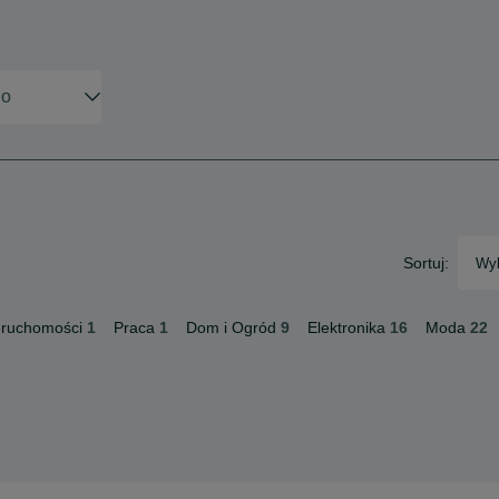
Sortuj:
Wyb
eruchomości
1
Praca
1
Dom i Ogród
9
Elektronika
16
Moda
22