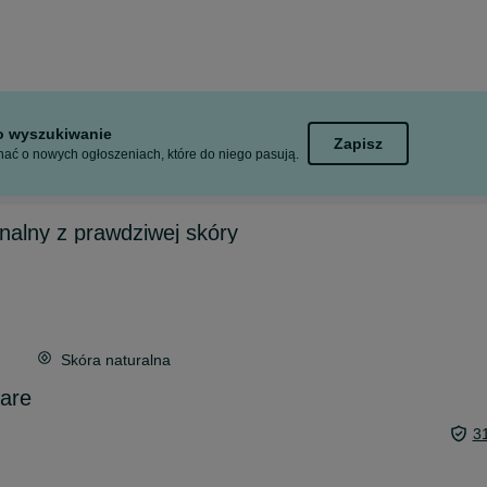
to wyszukiwanie
Zapisz
ać o nowych ogłoszeniach, które do niego pasują.
inalny z prawdziwej skóry
Skóra naturalna
zare
3