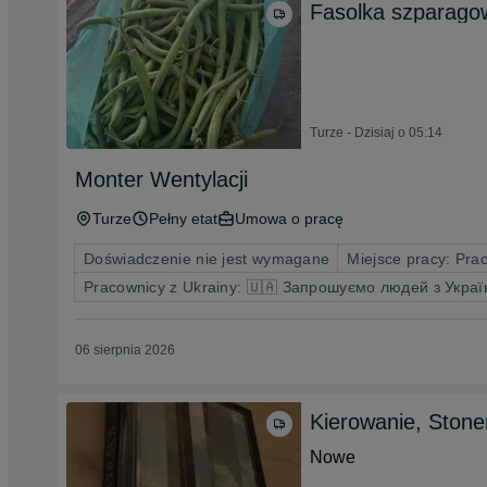
Fasolka szparago
Turze - Dzisiaj o 05:14
Monter Wentylacji
Turze
Pełny etat
Umowa o pracę
Doświadczenie nie jest wymagane
Miejsce pracy: Pra
Pracownicy z Ukrainy: 🇺🇦 Запрошуємо людей з Украї
06 sierpnia 2026
Kierowanie, Stone
Nowe