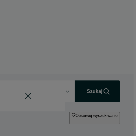
Odległość
+0 km
Szukaj
Obserwuj wyszukiwanie