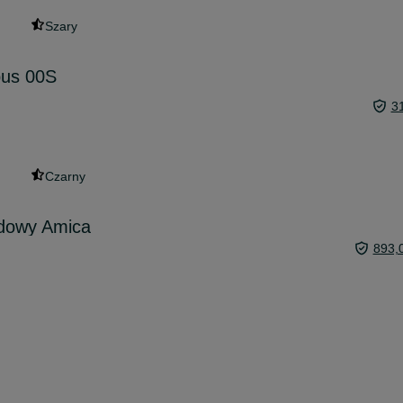
Szary
pus 00S
3
Czarny
udowy Amica
893,