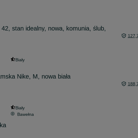
42, stan idealny, nowa, komunia, ślub,
127,
Biały
mska Nike, M, nowa biała
188,
Biały
Bawełna
jka