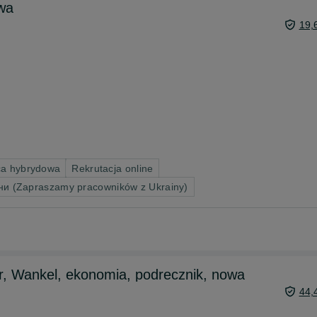
wa
19,
ca hybrydowa
Rekrutacja online
ни (Zapraszamy pracowników z Ukrainy)
r, Wankel, ekonomia, podrecznik, nowa
44,