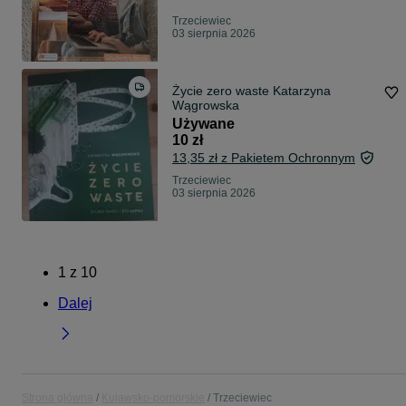
Trzeciewiec
03 sierpnia 2026
Życie zero waste Katarzyna
Wągrowska
Używane
10 zł
13,35 zł z Pakietem Ochronnym
Trzeciewiec
03 sierpnia 2026
1
z
10
Dalej
Strona główna
Kujawsko-pomorskie
Trzeciewiec