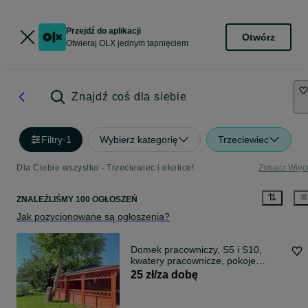
Przejdź do aplikacji
Otwórz
Otwieraj OLX jednym tapnięciem
Znajdź coś dla siebie
Filtry
·
1
Wybierz kategorię
Trzeciewiec
Dla Ciebie wszystko - Trzeciewiec i okolice!
Zobacz Więc
ZNALEŹLIŚMY 100 OGŁOSZEŃ
Jak pozycjonowane są ogłoszenia?
Domek pracowniczy, S5 i S10,
kwatery pracownicze, pokoje
gościnne
25 zł/za dobę