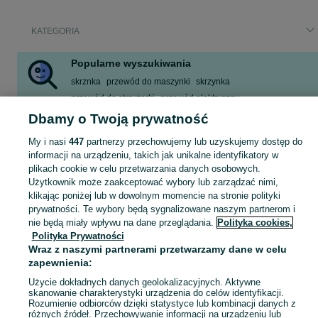
KATEGORIA
Popularne wyszukiwania
skrznka
przewód do maszynki
skrzynka
przewód do strzyżarki
przewód elektryczny
misa do paleniska nierdzewna
Dbamy o Twoją prywatność
palenisko ogrodowe nierdzewne
palenisko ogrodowe
My i nasi
447
partnerzy przechowujemy lub uzyskujemy dostęp do
Zobacz Więcej
informacji na urządzeniu, takich jak unikalne identyfikatory w
plikach cookie w celu przetwarzania danych osobowych.
Użytkownik może zaakceptować wybory lub zarządzać nimi,
Skorzystaj z największego serwisu ogłoszeniowego - Trzeciewiec i okolice! Kupuj to, czego pragniesz i sprzedawaj to, czego już nie potrzebujesz!
Zobacz Więc
klikając poniżej lub w dowolnym momencie na stronie polityki
prywatności. Te wybory będą sygnalizowane naszym partnerom i
nie będą miały wpływu na dane przeglądania.
Polityka cookies,
Mapa kategorii
Polityka Prywatności
Mapa miejscowości
Wraz z naszymi partnerami przetwarzamy dane w celu
Mapa ministron
zapewnienia:
Popularne wyszukiwania
Użycie dokładnych danych geolokalizacyjnych. Aktywne
skanowanie charakterystyki urządzenia do celów identyfikacji.
Rozumienie odbiorców dzięki statystyce lub kombinacji danych z
różnych źródeł. Przechowywanie informacji na urządzeniu lub