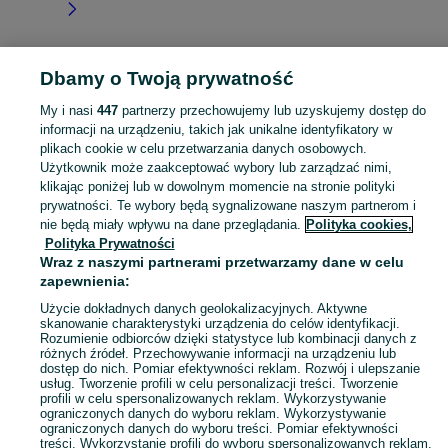
Dbamy o Twoją prywatność
Strona główna
Lubuskie
Trzebów
My i nasi
447
partnerzy przechowujemy lub uzyskujemy dostęp do
informacji na urządzeniu, takich jak unikalne identyfikatory w
KATEGORIA
plikach cookie w celu przetwarzania danych osobowych.
Użytkownik może zaakceptować wybory lub zarządzać nimi,
Skorzystaj z największego serwisu ogłoszeniowego - Trzebów i okolice! Kupuj to, czego pragniesz i sprzedawaj to, czego już nie potrzebujesz!
Zobacz Więc
klikając poniżej lub w dowolnym momencie na stronie polityki
prywatności. Te wybory będą sygnalizowane naszym partnerom i
nie będą miały wpływu na dane przeglądania.
Polityka cookies,
Mapa kategorii
Polityka Prywatności
Mapa miejscowości
Wraz z naszymi partnerami przetwarzamy dane w celu
zapewnienia:
Mapa ministron
Popularne wyszukiwania
Użycie dokładnych danych geolokalizacyjnych. Aktywne
skanowanie charakterystyki urządzenia do celów identyfikacji.
Rozumienie odbiorców dzięki statystyce lub kombinacji danych z
różnych źródeł. Przechowywanie informacji na urządzeniu lub
dostęp do nich. Pomiar efektywności reklam. Rozwój i ulepszanie
usług. Tworzenie profili w celu personalizacji treści. Tworzenie
profili w celu spersonalizowanych reklam. Wykorzystywanie
ograniczonych danych do wyboru reklam. Wykorzystywanie
ograniczonych danych do wyboru treści. Pomiar efektywności
treści. Wykorzystanie profili do wyboru spersonalizowanych reklam.