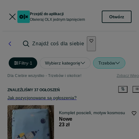
Przejdź do aplikacji
Otwórz
Otwieraj OLX jednym tapnięciem
Znajdź coś dla siebie
Filtry
·
1
Wybierz kategorię
Trzebów
Dla Ciebie wszystko - Trzebów i okolice!
Zobacz Więc
ZNALEŹLIŚMY 37 OGŁOSZEŃ
Jak pozycjonowane są ogłoszenia?
Komplet poscieli, motyw kosmosu
Nowe
23 zł