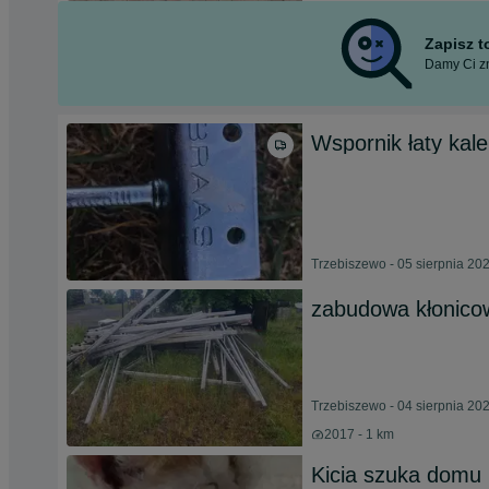
Zapisz 
Damy Ci zn
Wspornik łaty kal
Trzebiszewo - 05 sierpnia 20
zabudowa kłonico
Trzebiszewo - 04 sierpnia 20
2017 - 1 km
Kicia szuka domu