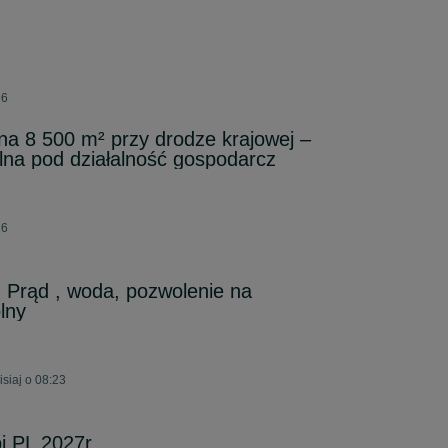
26
jna 8 500 m² przy drodze krajowej –
lna pod działalność gospodarcz
26
, Prąd , woda, pozwolenie na
lny
siaj o 08:23
bi PL 2027r