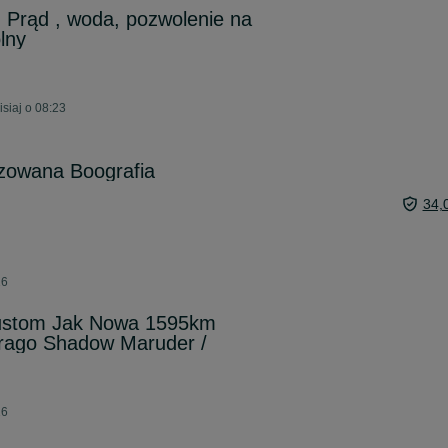
, Prąd , woda, pozwolenie na
lny
siaj o 08:23
yzowana Boografia
34,
26
stom Jak Nowa 1595km
irago Shadow Maruder /
26