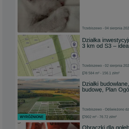
Trzebiszewo - 04 sierpnia 20
Działka inwestycy
3 km od S3 – idea
Trzebiszewo - 02 sierpnia 20
8 584 m² - 156.1 zł/m²
Działki budowlane
budowę, Plan Ogó
Trzebiszewo - Odświeżono dzi
WYRÓŻNIONE
902 m² - 76.72 zł/m²
Obrączki dla gołę