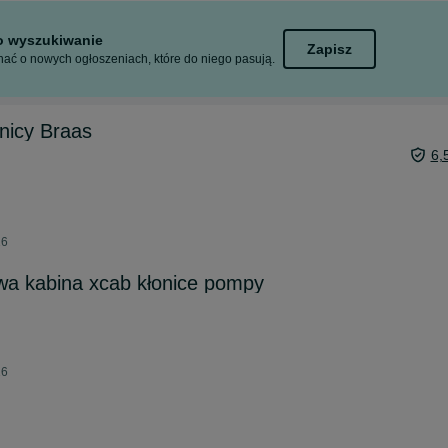
to wyszukiwanie
Zapisz
ać o nowych ogłoszeniach, które do niego pasują.
enicy Braas
6,
26
wa kabina xcab kłonice pompy
26