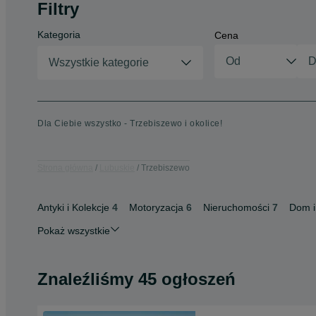
Filtry
Kategoria
Cena
Wszystkie kategorie
Dla Ciebie wszystko - Trzebiszewo i okolice!
Strona główna
Lubuskie
Trzebiszewo
Antyki i Kolekcje
4
Motoryzacja
6
Nieruchomości
7
Dom i
Pokaż wszystkie
Znaleźliśmy 45 ogłoszeń