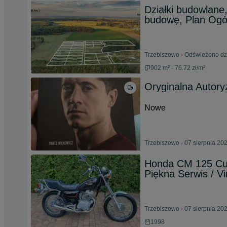
Działki budowlane
budowę, Plan Ogó
Trzebiszewo - Odświeżono dzi
902 m² - 76.72 zł/m²
Oryginalna Autor
Nowe
Trzebiszewo - 07 sierpnia 20
Honda CM 125 Cu
Piękna Serwis / V
Trzebiszewo - 07 sierpnia 20
1998