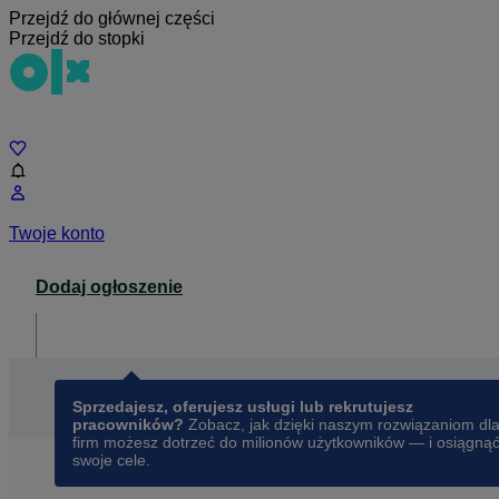
Przejdź do głównej części
Przejdź do stopki
Czat
Twoje konto
Dodaj ogłoszenie
Dla biznesu
opens in a new tab
Sprzedajesz, oferujesz usługi lub rekrutujesz
pracowników?
Zobacz, jak dzięki naszym rozwiązaniom dl
firm możesz dotrzeć do milionów użytkowników — i osiągną
swoje cele.