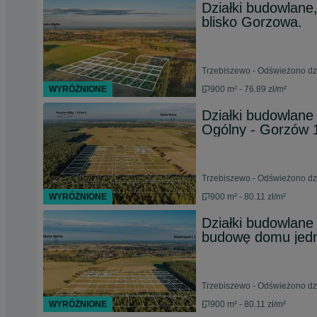
Działki budowlane
blisko Gorzowa.
Trzebiszewo - Odświeżono dzi
WYRÓŻNIONE
900 m² - 76.89 zł/m²
Działki budowlane
Ogólny - Gorzów 
Trzebiszewo - Odświeżono dzi
WYRÓŻNIONE
900 m² - 80.11 zł/m²
Działki budowlane
budowę domu jed
Trzebiszewo - Odświeżono dzi
WYRÓŻNIONE
900 m² - 80.11 zł/m²