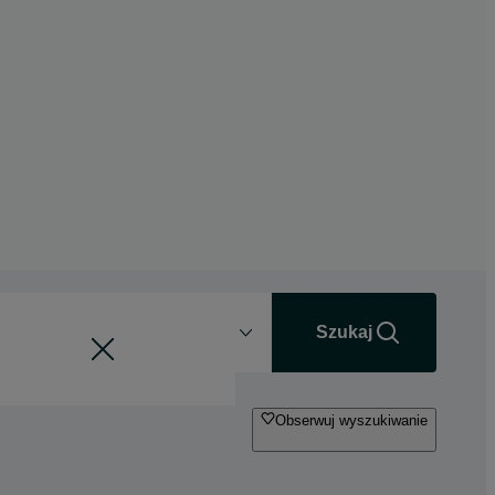
Odległość
+0 km
Szukaj
Obserwuj wyszukiwanie