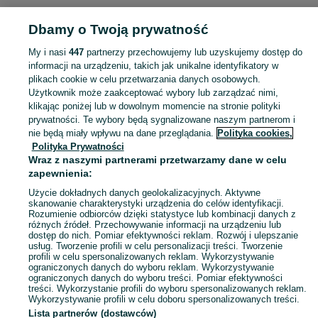
Strona główna
Wielkopolskie
Tłokinia Wielka
Dbamy o Twoją prywatność
My i nasi
447
partnerzy przechowujemy lub uzyskujemy dostęp do
KATEGORIA
informacji na urządzeniu, takich jak unikalne identyfikatory w
plikach cookie w celu przetwarzania danych osobowych.
Skorzystaj z największego serwisu ogłoszeniowego - Tłokinia Wielka i okolice! Kupuj to, czego pragniesz i sprzedawaj to, czego już nie potrzebujesz!
Zobacz Więc
Użytkownik może zaakceptować wybory lub zarządzać nimi,
klikając poniżej lub w dowolnym momencie na stronie polityki
prywatności. Te wybory będą sygnalizowane naszym partnerom i
Mapa kategorii
nie będą miały wpływu na dane przeglądania.
Polityka cookies,
Mapa miejscowości
Polityka Prywatności
Mapa ministron
Wraz z naszymi partnerami przetwarzamy dane w celu
zapewnienia:
Popularne wyszukiwania
Użycie dokładnych danych geolokalizacyjnych. Aktywne
skanowanie charakterystyki urządzenia do celów identyfikacji.
Rozumienie odbiorców dzięki statystyce lub kombinacji danych z
różnych źródeł. Przechowywanie informacji na urządzeniu lub
dostęp do nich. Pomiar efektywności reklam. Rozwój i ulepszanie
usług. Tworzenie profili w celu personalizacji treści. Tworzenie
profili w celu spersonalizowanych reklam. Wykorzystywanie
ograniczonych danych do wyboru reklam. Wykorzystywanie
ograniczonych danych do wyboru treści. Pomiar efektywności
treści. Wykorzystanie profili do wyboru spersonalizowanych reklam.
Wykorzystywanie profili w celu doboru spersonalizowanych treści.
Lista partnerów (dostawców)