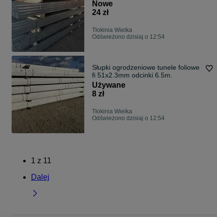
dachowe
Nowe
24 zł
Tłokinia Wielka
Odświeżono dzisiaj o 12:54
Słupki ogrodzeniowe tunele foliowe
fi 51x2.3mm odcinki 6.5m.
Używane
8 zł
Tłokinia Wielka
Odświeżono dzisiaj o 12:54
1
z
11
Dalej