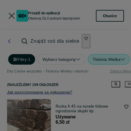
Przejdź do aplikacji
Otwórz
Otwieraj OLX jednym tapnięciem
Znajdź coś dla siebie
Filtry
·
1
Wybierz kategorię
Tłokinia Wielka
Dla Ciebie wszystko - Tłokinia Wielka i okolice!
Zobacz Więc
ZNALEŹLIŚMY 109 OGŁOSZEŃ
Jak pozycjonowane są ogłoszenia?
Rurka fi 45 na tunele foliowe
ogrodzenia słupki itp.
Używane
6,50 zł