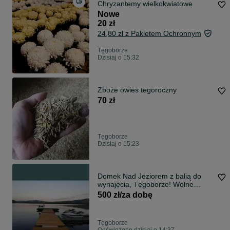
Chryzantemy wielkokwiatowe
Nowe
20 zł
24,80 zł z Pakietem Ochronnym
Tęgoborze
Dzisiaj o 15:32
Zboże owies tegoroczny
70 zł
Tęgoborze
Dzisiaj o 15:23
Domek Nad Jeziorem z balią do
wynajęcia, Tęgoborze! Wolne
terminy!
500 zł/za dobę
Tęgoborze