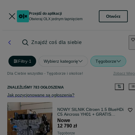
Przejdź do aplikacji
Otwórz
Otwieraj OLX jednym tapnięciem
Znajdź coś dla siebie
Filtry
·
1
Wybierz kategorię
Tęgoborze
Dla Ciebie wszystko - Tęgoborze i okolice!
Zobacz Więc
ZNALEŹLIŚMY 783 OGŁOSZENIA
Jak pozycjonowane są ogłoszenia?
NOWY SILNIK Citroen 1.5 BlueHDi
C5 Aircross YH01 + GRATIS
WYSYŁKA
Nowe
12 790 zł
Tęgoborze