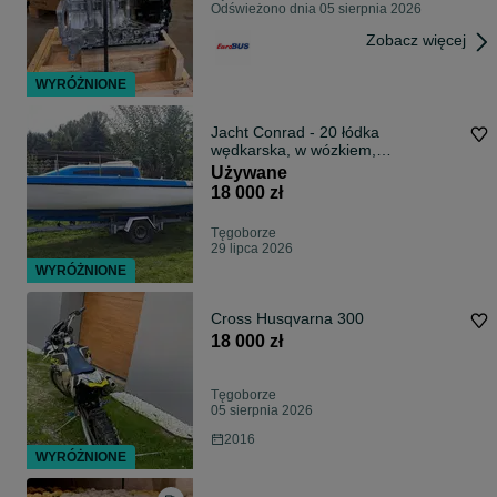
Odświeżono dnia 05 sierpnia 2026
Zobacz więcej
WYRÓŻNIONE
Jacht Conrad - 20 łódka
wędkarska, w wózkiem,
wędkowanie, pełne bimini
Używane
18 000 zł
Tęgoborze
29 lipca 2026
WYRÓŻNIONE
Cross Husqvarna 300
18 000 zł
Tęgoborze
05 sierpnia 2026
2016
WYRÓŻNIONE