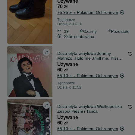
Używane
70 zł
75,95 zł z Pakietem Ochronnym
Tęgoborze
Dzisiaj o 12:31
39
Czarny
Pozostałe
Skóra naturalna
Duża płyta winylowa Johnny
Mathizo ,Hołd me ,thrill me, Kiss
me
Używane
60 zł
65,10 zł z Pakietem Ochronnym
Tęgoborze
Dzisiaj o 11:52
Duża płyta winylowa Wielkopolska
Zespół Pieśni i Tańca
Używane
60 zł
65,10 zł z Pakietem Ochronnym