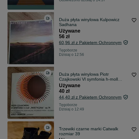
Odświeżono dzisiaj o 14:37
Duża płyta winylowa Kulpowicz
Sadhana
Używane
56 zł
60,96 zł z Pakietem Ochronnym
Tęgoborze
Dzisiaj o 12:56
Duża płyta winylowa Piotr
Czajkowski Vl symfonia h-moll
patetyczna
Używane
40 zł
44,40 zł z Pakietem Ochronnym
Tęgoborze
Dzisiaj o 12:49
Trzewiki czarne marki Catwalk
rozmiar 39