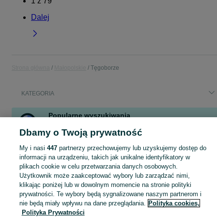
1
z
79
Dalej
Strona główna
Małopolskie
Tęgoborze
KATEGORIA
Popularne wyszukiwania
fotelik 0-13
elektryk
tunele foliowe
rower mtb
audi
Dbamy o Twoją prywatność
tęgoborze
monitor 360
auto na akumulator dla dzieci
My i nasi
447
partnerzy przechowujemy lub uzyskujemy dostęp do
informacji na urządzeniu, takich jak unikalne identyfikatory w
plikach cookie w celu przetwarzania danych osobowych.
Skorzystaj z największego serwisu ogłoszeniowego - Tęgoborze i okolice! Kupuj to, czego pragniesz i sprzedawaj to, czego już nie potrzebujesz!
Zobacz Więc
Użytkownik może zaakceptować wybory lub zarządzać nimi,
klikając poniżej lub w dowolnym momencie na stronie polityki
Mapa kategorii
prywatności. Te wybory będą sygnalizowane naszym partnerom i
Mapa miejscowości
nie będą miały wpływu na dane przeglądania.
Polityka cookies,
Polityka Prywatności
Mapa ministron