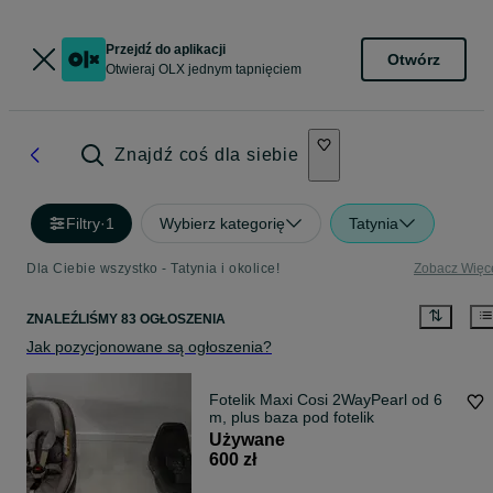
Przejdź do aplikacji
Otwórz
Otwieraj OLX jednym tapnięciem
Znajdź coś dla siebie
Filtry
·
1
Wybierz kategorię
Tatynia
Dla Ciebie wszystko - Tatynia i okolice!
Zobacz Więc
ZNALEŹLIŚMY 83 OGŁOSZENIA
Jak pozycjonowane są ogłoszenia?
Fotelik Maxi Cosi 2WayPearl od 6
m, plus baza pod fotelik
Używane
600 zł