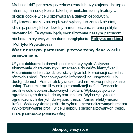
My i nasi
447
partnerzy przechowujemy lub uzyskujemy dostęp do
informacji na urządzeniu, takich jak unikalne identyfikatory w
KATEGORIA
plikach cookie w celu przetwarzania danych osobowych.
Użytkownik może zaakceptować wybory lub zarządzać nimi,
klikając poniżej lub w dowolnym momencie na stronie polityki
Skorzystaj z największego serwisu ogłoszeniowego - Tatynia i okolice! Kupuj to, czego pragniesz i sprzedawaj to, czego już nie potrzebujesz!
Zobacz Więc
prywatności. Te wybory będą sygnalizowane naszym partnerom i
nie będą miały wpływu na dane przeglądania.
Polityka cookies,
Mapa kategorii
Polityka Prywatności
Mapa miejscowości
Wraz z naszymi partnerami przetwarzamy dane w celu
zapewnienia:
Mapa ministron
Użycie dokładnych danych geolokalizacyjnych. Aktywne
Popularne wyszukiwania
skanowanie charakterystyki urządzenia do celów identyfikacji.
Rozumienie odbiorców dzięki statystyce lub kombinacji danych z
różnych źródeł. Przechowywanie informacji na urządzeniu lub
dostęp do nich. Pomiar efektywności reklam. Rozwój i ulepszanie
usług. Tworzenie profili w celu personalizacji treści. Tworzenie
profili w celu spersonalizowanych reklam. Wykorzystywanie
ograniczonych danych do wyboru reklam. Wykorzystywanie
ograniczonych danych do wyboru treści. Pomiar efektywności
treści. Wykorzystanie profili do wyboru spersonalizowanych reklam.
Wykorzystywanie profili w celu doboru spersonalizowanych treści.
Lista partnerów (dostawców)
Akceptuj wszystkie