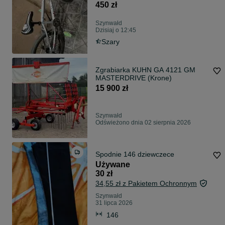
450 zł
Szynwałd
Dzisiaj o 12:45
Szary
Zgrabiarka KUHN GA 4121 GM
MASTERDRIVE (Krone)
15 900 zł
Szynwałd
Odświeżono dnia 02 sierpnia 2026
Spodnie 146 dziewczece
Używane
30 zł
34,55 zł z Pakietem Ochronnym
Szynwałd
31 lipca 2026
146