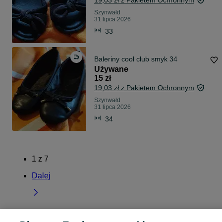
19,03 zł z Pakietem Ochronnym
Szynwałd
31 lipca 2026
33
Baleriny cool club smyk 34
Używane
15 zł
19,03 zł z Pakietem Ochronnym
Szynwałd
31 lipca 2026
34
1
z
7
Dalej