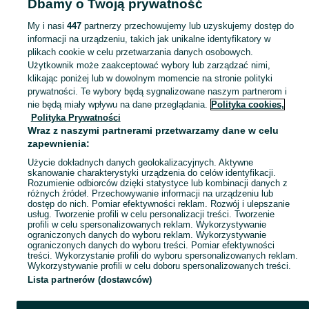
Dbamy o Twoją prywatność
Strona główna
Kujawsko-pomorskie
Szynwałd
My i nasi
447
partnerzy przechowujemy lub uzyskujemy dostęp do
informacji na urządzeniu, takich jak unikalne identyfikatory w
KATEGORIA
plikach cookie w celu przetwarzania danych osobowych.
Użytkownik może zaakceptować wybory lub zarządzać nimi,
Skorzystaj z największego serwisu ogłoszeniowego - Szynwałd i okolice! Kupuj to, czego pragniesz i sprzedawaj to, czego już nie potrzebujesz!
Zobacz Więc
klikając poniżej lub w dowolnym momencie na stronie polityki
prywatności. Te wybory będą sygnalizowane naszym partnerom i
nie będą miały wpływu na dane przeglądania.
Polityka cookies,
Mapa kategorii
Polityka Prywatności
Mapa miejscowości
Wraz z naszymi partnerami przetwarzamy dane w celu
zapewnienia:
Mapa ministron
Użycie dokładnych danych geolokalizacyjnych. Aktywne
Popularne wyszukiwania
skanowanie charakterystyki urządzenia do celów identyfikacji.
Rozumienie odbiorców dzięki statystyce lub kombinacji danych z
różnych źródeł. Przechowywanie informacji na urządzeniu lub
dostęp do nich. Pomiar efektywności reklam. Rozwój i ulepszanie
usług. Tworzenie profili w celu personalizacji treści. Tworzenie
profili w celu spersonalizowanych reklam. Wykorzystywanie
ograniczonych danych do wyboru reklam. Wykorzystywanie
ograniczonych danych do wyboru treści. Pomiar efektywności
treści. Wykorzystanie profili do wyboru spersonalizowanych reklam.
Wykorzystywanie profili w celu doboru spersonalizowanych treści.
Lista partnerów (dostawców)