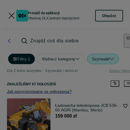
Przejdź do aplikacji
Otwórz
Otwieraj OLX jednym tapnięciem
Znajdź coś dla siebie
Filtry
·
1
Wybierz kategorię
Szynwałd
Dla Ciebie wszystko - Szynwałd i okolice!
Zobacz Więc
ZNALEŹLIŚMY 67 OGŁOSZEŃ
Jak pozycjonowane są ogłoszenia?
Ładowarka teleskopowa JCB 536-
60 AGRI (Manitou, Merlo)
159 000 zł