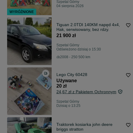
Szpetal Górny
04 sierpnia 2026
WYRÓŻNIONE
Tiguan 2.0TDI 140KM napęd 4x4,
Hak, serwisowany, bez rdzy.
21 900 zł
Szpetal Górny
Odświeżono dzisiaj o 15:30
2008 - 250 500 km
Lego City 60428
Używane
20 zł
24,67 zł z Pakietem Ochronnym
Szpetal Górny
Dzisiaj o 13:25
Traktorek kosiarka john deere
briggs stratton