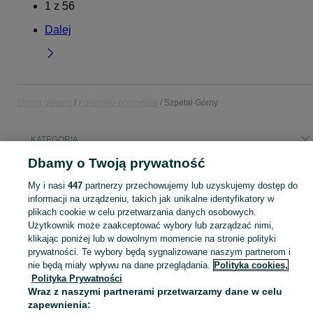
1
z
56
Dalej
Strona główna
Kujawsko-pomorskie
Szpetal Górny
KATEGORIA
Dbamy o Twoją prywatność
Popularne wyszukiwania
My i nasi
447
partnerzy przechowujemy lub uzyskujemy dostęp do
wiata przyscienna
quady 124
informacji na urządzeniu, takich jak unikalne identyfikatory w
plikach cookie w celu przetwarzania danych osobowych.
Użytkownik może zaakceptować wybory lub zarządzać nimi,
Skorzystaj z największego serwisu ogłoszeniowego - Szpetal Górny i okolice! Kupuj to, czego pragniesz i sprzedawaj to, czego już nie potrzebujesz!
Zobacz Więc
klikając poniżej lub w dowolnym momencie na stronie polityki
prywatności. Te wybory będą sygnalizowane naszym partnerom i
Mapa kategorii
nie będą miały wpływu na dane przeglądania.
Polityka cookies,
Polityka Prywatności
Mapa miejscowości
Wraz z naszymi partnerami przetwarzamy dane w celu
Mapa ministron
zapewnienia: