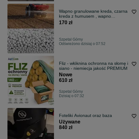
Wapno granulowane kreda, czarna
kreda z humusem , wapno
magnezowe
170 zł
Szpetal Górny
Odświeżono dzisiaj o 07:52
Fliz - włóknina ochronna na słomę i
siano - niemiecja jakość PREMIUM
Nowe
610 zł
Szpetal Górny
Dzisiaj o 07:32
Foteliki Avionaut oraz baza
Używane
840 zł