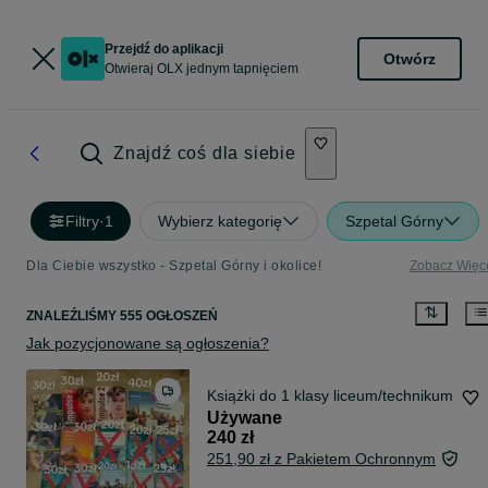
Przejdź do aplikacji
Otwórz
Otwieraj OLX jednym tapnięciem
Znajdź coś dla siebie
Filtry
·
1
Wybierz kategorię
Szpetal Górny
Dla Ciebie wszystko - Szpetal Górny i okolice!
Zobacz Więc
ZNALEŹLIŚMY 555 OGŁOSZEŃ
Jak pozycjonowane są ogłoszenia?
Książki do 1 klasy liceum/technikum
Używane
240 zł
251,90 zł z Pakietem Ochronnym