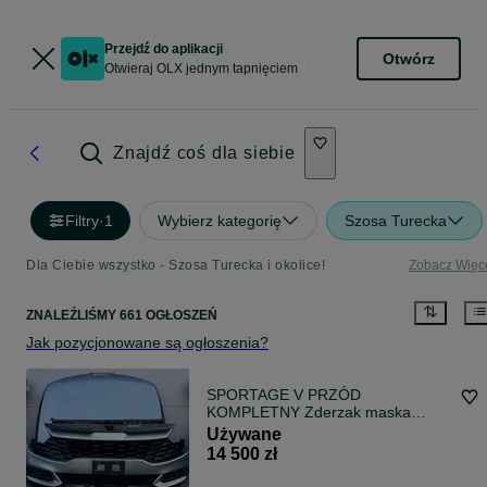
Przejdź do aplikacji
Otwórz
Otwieraj OLX jednym tapnięciem
Znajdź coś dla siebie
Filtry
·
1
Wybierz kategorię
Szosa Turecka
Dla Ciebie wszystko - Szosa Turecka i okolice!
Zobacz Więc
ZNALEŹLIŚMY 661 OGŁOSZEŃ
Jak pozycjonowane są ogłoszenia?
SPORTAGE V PRZÓD
KOMPLETNY Zderzak maska
blotnik lampa FULLED
Używane
14 500 zł