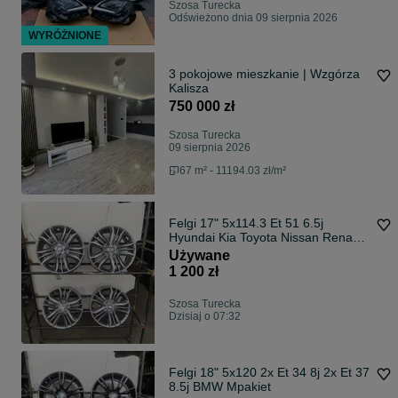
Szosa Turecka
Odświeżono dnia 09 sierpnia 2026
WYRÓŻNIONE
3 pokojowe mieszkanie | Wzgórza
Kalisza
750 000 zł
Szosa Turecka
09 sierpnia 2026
67 m² - 11194.03 zł/m²
Felgi 17" 5x114.3 Et 51 6.5j
Hyundai Kia Toyota Nissan Renault
Honda
Używane
1 200 zł
Szosa Turecka
Dzisiaj o 07:32
Felgi 18" 5x120 2x Et 34 8j 2x Et 37
8.5j BMW Mpakiet