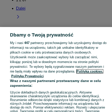
Dalej
Dbamy o Twoją prywatność
Strona główna
Wielkopolskie
Szosa Turecka
My i nasi
447
partnerzy przechowujemy lub uzyskujemy dostęp do
informacji na urządzeniu, takich jak unikalne identyfikatory w
KATEGORIA
plikach cookie w celu przetwarzania danych osobowych.
Użytkownik może zaakceptować wybory lub zarządzać nimi,
Skorzystaj z największego serwisu ogłoszeniowego - Szosa Turecka i okolice! Kupuj to, czego pragniesz i sprzedawaj to, czego już nie potrzebujesz!
Zobacz Więc
klikając poniżej lub w dowolnym momencie na stronie polityki
prywatności. Te wybory będą sygnalizowane naszym partnerom i
nie będą miały wpływu na dane przeglądania.
Polityka cookies,
Mapa kategorii
Polityka Prywatności
Mapa miejscowości
Wraz z naszymi partnerami przetwarzamy dane w celu
Mapa ministron
zapewnienia:
Popularne wyszukiwania
Użycie dokładnych danych geolokalizacyjnych. Aktywne
skanowanie charakterystyki urządzenia do celów identyfikacji.
Rozumienie odbiorców dzięki statystyce lub kombinacji danych z
różnych źródeł. Przechowywanie informacji na urządzeniu lub
dostęp do nich. Pomiar efektywności reklam. Rozwój i ulepszanie
usług. Tworzenie profili w celu personalizacji treści. Tworzenie