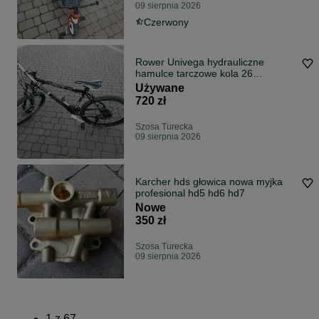
09 sierpnia 2026
Czerwony
Rower Univega hydrauliczne
hamulce tarczowe kola 26
schwalbe
Używane
720 zł
Szosa Turecka
09 sierpnia 2026
Karcher hds głowica nowa myjka
profesional hd5 hd6 hd7
Nowe
350 zł
Szosa Turecka
09 sierpnia 2026
1
z
67