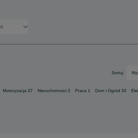
Sortuj:
Wyb
Motoryzacja
27
Nieruchomości
2
Praca
1
Dom i Ogród
33
Ele