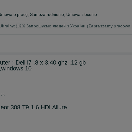
Umowa o pracę, Samozatrudnienie, Umowa zlecenie
 Ukrainy: 🇺🇦 Запрошуємо людей з України (Zapraszamy pracowni
er ; Dell i7 .8 x 3,40 ghz ,12 gb
 ,windows 10
026
ot 308 T9 1.6 HDI Allure