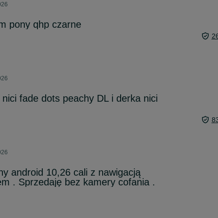
026
em pony qhp czarne
2
026
ici fade dots peachy DL i derka nici
8
026
ny android 10,26 cali z nawigacją
rem . Sprzedaję bez kamery cofania .