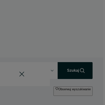
Odległość
+0 km
Szukaj
Obserwuj wyszukiwanie