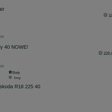
atr
1
026
urfy 40 NOWE!
209,
026
Biały
Inny
 skoda R18 225 40