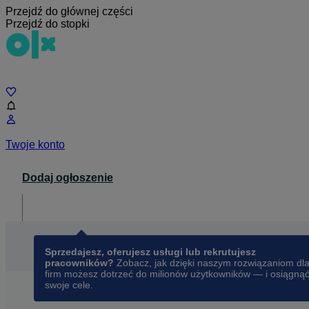
Przejdź do głównej części
Przejdź do stopki
Czat
Twoje konto
Dodaj ogłoszenie
Dla biznesu
opens in a new tab
Sprzedajesz, oferujesz usługi lub rekrutujesz
pracowników?
Zobacz, jak dzięki naszym rozwiązaniom dl
firm możesz dotrzeć do milionów użytkowników — i osiągną
swoje cele.