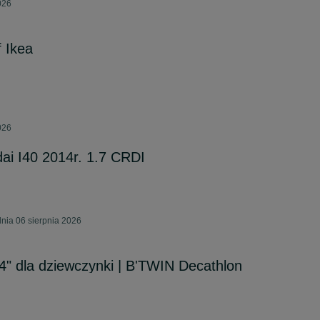
026
f Ikea
026
ai I40 2014r. 1.7 CRDI
nia 06 sierpnia 2026
4" dla dziewczynki | B'TWIN Decathlon