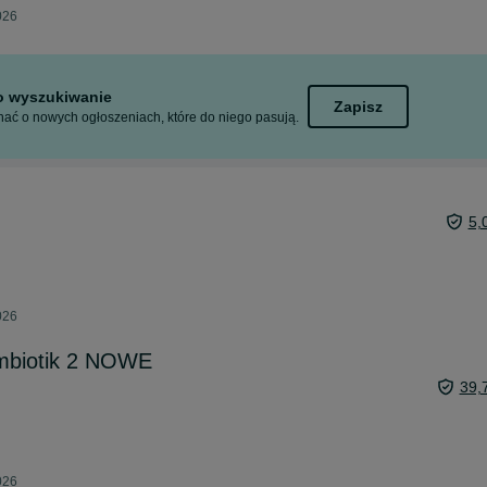
026
to wyszukiwanie
Zapisz
ać o nowych ogłoszeniach, które do niego pasują.
5,
026
ombiotik 2 NOWE
39,
026