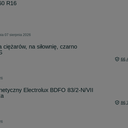
/60 R16
ia 07 sierpnia 2026
 ciężarów, na siłownię, czarno
S
66,
26
netyczny Electrolux BDFO 83/2-N/VII
za
86,
26