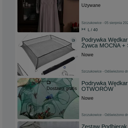
Używane
Szczukowice - 05 sierpnia 20
L / 40
Podrywka Wędkar
Żywca MOCNA +
Nowe
Szczukowice - Odświeżono dn
Podrywka Wędkar
OTWORÓW
Dostawa gratis
Nowe
Szczukowice - Odświeżono dn
Zestaw Podbierak 