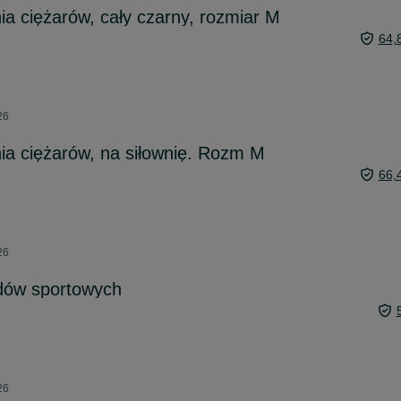
a ciężarów, cały czarny, rozmiar M
64,
26
a ciężarów, na siłownię. Rozm M
66,
26
dów sportowych
26