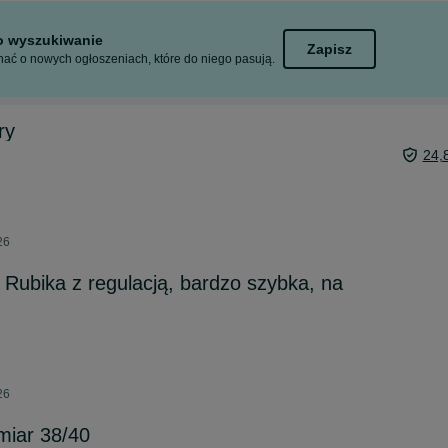
to wyszukiwanie
Zapisz
ać o nowych ogłoszeniach, które do niego pasują.
ry
24,
26
ubika z regulacją, bardzo szybka, na
26
miar 38/40