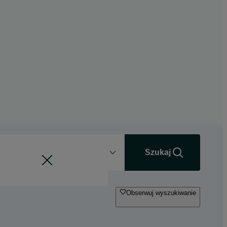
Odległość
+0 km
Szukaj
Obserwuj wyszukiwanie