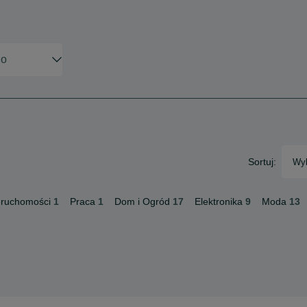
Sortuj:
Wyb
eruchomości
1
Praca
1
Dom i Ogród
17
Elektronika
9
Moda
13