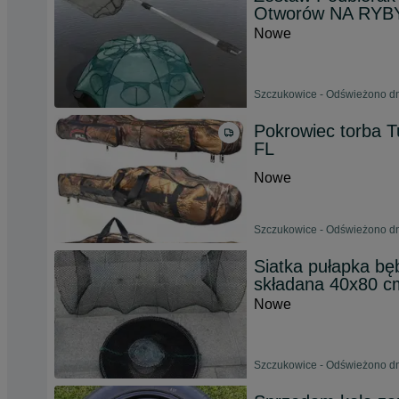
Otworów NA RY
Nowe
Szczukowice - Odświeżono dn
Pokrowiec torba 
FL
Nowe
Szczukowice - Odświeżono dn
Siatka pułapka bę
składana 40x80 c
Nowe
Szczukowice - Odświeżono dn