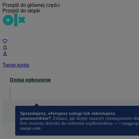
Przejdź do głównej części
Przejdź do stopki
Czat
Twoje konto
Dodaj ogłoszenie
Dla biznesu
opens in a new tab
Sprzedajesz, oferujesz usługi lub rekrutujesz
pracowników?
Zobacz, jak dzięki naszym rozwiązaniom dl
firm możesz dotrzeć do milionów użytkowników — i osiągną
swoje cele.