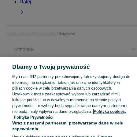
Dalej
Strona główna
Mazowieckie
Sypniewo
KATEGORIA
Popularne wyszukiwania
Dbamy o Twoją prywatność
ładowarka
blacha 3 mm
telefon
My i nasi
447
partnerzy przechowujemy lub uzyskujemy dostęp do
informacji na urządzeniu, takich jak unikalne identyfikatory w
plikach cookie w celu przetwarzania danych osobowych.
Skorzystaj z największego serwisu ogłoszeniowego - Sypniewo i okolice! Kupuj to, czego pragniesz i sprzedawaj to, czego już nie potrzebujesz!
Zobacz Więc
Użytkownik może zaakceptować wybory lub zarządzać nimi,
klikając poniżej lub w dowolnym momencie na stronie polityki
Mapa kategorii
prywatności. Te wybory będą sygnalizowane naszym partnerom i
nie będą miały wpływu na dane przeglądania.
Polityka cookies,
Mapa miejscowości
Polityka Prywatności
Mapa ministron
Wraz z naszymi partnerami przetwarzamy dane w celu
Popularne wyszukiwania
zapewnienia: