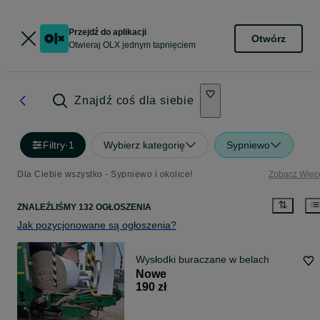
Przejdź do aplikacji
Otwórz
Otwieraj OLX jednym tapnięciem
Znajdź coś dla siebie
Filtry
·
1
Wybierz kategorię
Sypniewo
Dla Ciebie wszystko - Sypniewo i okolice!
Zobacz Więc
ZNALEŹLIŚMY 132 OGŁOSZENIA
Jak pozycjonowane są ogłoszenia?
Wysłodki buraczane w belach
Nowe
190 zł