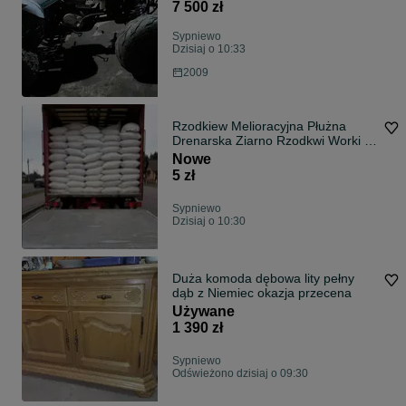
7 500 zł
Sypniewo
Dzisiaj o 10:33
2009
Rzodkiew Melioracyjna Płużna
Drenarska Ziarno Rzodkwi Worki Z
Rzodkwią
Nowe
5 zł
Sypniewo
Dzisiaj o 10:30
Duża komoda dębowa lity pełny
dąb z Niemiec okazja przecena
Używane
1 390 zł
Sypniewo
Odświeżono dzisiaj o 09:30