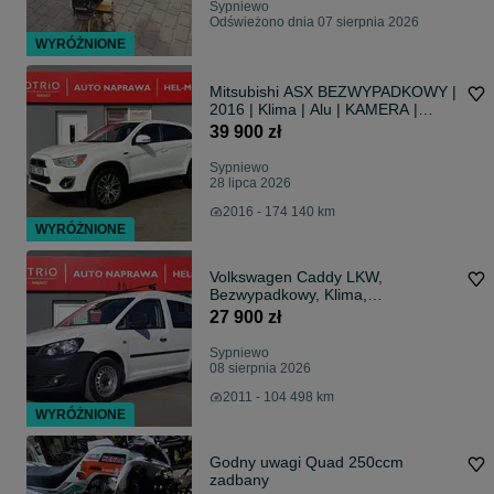
Sypniewo
Odświeżono dnia 07 sierpnia 2026
WYRÓŻNIONE
Mitsubishi ASX BEZWYPADKOWY |
2016 | Klima | Alu | KAMERA |
Zarejestrowany w Polsce!
39 900 zł
Sypniewo
28 lipca 2026
2016 - 174 140 km
WYRÓŻNIONE
Volkswagen Caddy LKW,
Bezwypadkowy, Klima,
Zarejestrowany w Polsce, VAT-
27 900 zł
marża!
Sypniewo
08 sierpnia 2026
2011 - 104 498 km
WYRÓŻNIONE
Godny uwagi Quad 250ccm
zadbany