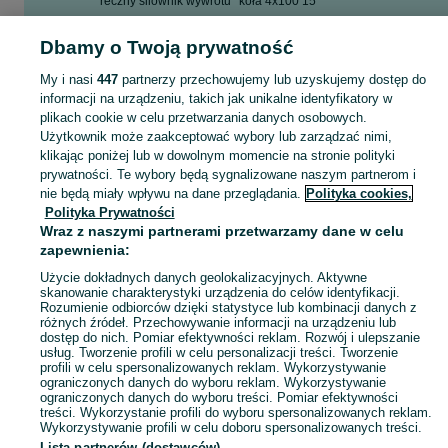
reczny silownik wywrotu
koła 4x100 15
ręczna pompa do wywrotu
skrzynia ładunkowa paka
Dbamy o Twoją prywatność
skrzynia ładunkowa
My i nasi
447
partnerzy przechowujemy lub uzyskujemy dostęp do
Zobacz Więcej
informacji na urządzeniu, takich jak unikalne identyfikatory w
plikach cookie w celu przetwarzania danych osobowych.
Skorzystaj z największego serwisu ogłoszeniowego - Sypniewo i okolice! Kupuj to, czego pragniesz i sprzedawaj to, czego już nie potrzebujesz!
Zobacz Więc
Użytkownik może zaakceptować wybory lub zarządzać nimi,
klikając poniżej lub w dowolnym momencie na stronie polityki
prywatności. Te wybory będą sygnalizowane naszym partnerom i
Mapa kategorii
nie będą miały wpływu na dane przeglądania.
Polityka cookies,
Mapa miejscowości
Polityka Prywatności
Mapa ministron
Wraz z naszymi partnerami przetwarzamy dane w celu
zapewnienia:
Popularne wyszukiwania
Użycie dokładnych danych geolokalizacyjnych. Aktywne
skanowanie charakterystyki urządzenia do celów identyfikacji.
Rozumienie odbiorców dzięki statystyce lub kombinacji danych z
różnych źródeł. Przechowywanie informacji na urządzeniu lub
dostęp do nich. Pomiar efektywności reklam. Rozwój i ulepszanie
usług. Tworzenie profili w celu personalizacji treści. Tworzenie
profili w celu spersonalizowanych reklam. Wykorzystywanie
ograniczonych danych do wyboru reklam. Wykorzystywanie
ograniczonych danych do wyboru treści. Pomiar efektywności
treści. Wykorzystanie profili do wyboru spersonalizowanych reklam.
Wykorzystywanie profili w celu doboru spersonalizowanych treści.
Lista partnerów (dostawców)