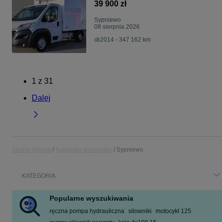
Polsce!
39 900 zł
Sypniewo
08 sierpnia 2026
2014 - 347 162 km
1
z
31
Dalej
Strona główna
Kujawsko-pomorskie
Sypniewo
KATEGORIA
Popularne wyszukiwania
ręczna pompa hydrauliczna
silowniki
motocykl 125