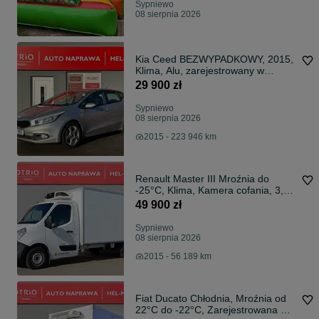
Sypniewo
08 sierpnia 2026
Kia Ceed BEZWYPADKOWY, 2015,
Klima, Alu, zarejestrowany w
Polsce, VAT-marża!
29 900 zł
Sypniewo
08 sierpnia 2026
2015 - 223 946 km
Renault Master III Mroźnia do
-25°C, Klima, Kamera cofania, 3,5t
- HAK, VAT-Marża!
49 900 zł
Sypniewo
08 sierpnia 2026
2015 - 56 189 km
Fiat Ducato Chłodnia, Mroźnia od
22°C do -22°C, Zarejestrowana w