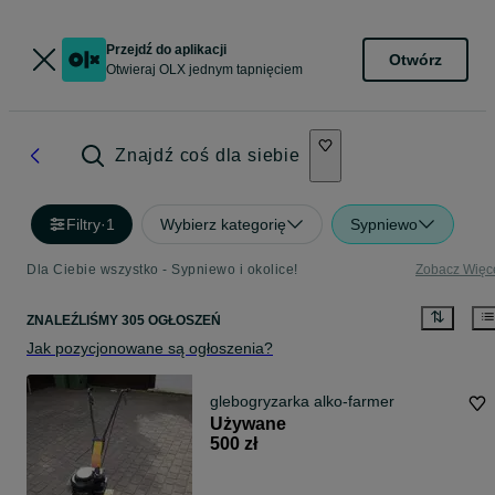
Przejdź do aplikacji
Otwórz
Otwieraj OLX jednym tapnięciem
Znajdź coś dla siebie
Filtry
·
1
Wybierz kategorię
Sypniewo
Dla Ciebie wszystko - Sypniewo i okolice!
Zobacz Więc
ZNALEŹLIŚMY 305 OGŁOSZEŃ
Jak pozycjonowane są ogłoszenia?
glebogryzarka alko-farmer
Używane
500 zł