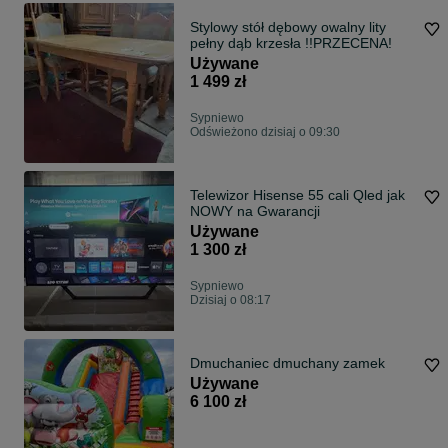
Stylowy stół dębowy owalny lity
pełny dąb krzesła !!PRZECENA!
Używane
1 499 zł
Sypniewo
Odświeżono dzisiaj o 09:30
Telewizor Hisense 55 cali Qled jak
NOWY na Gwarancji
Używane
1 300 zł
Sypniewo
Dzisiaj o 08:17
Dmuchaniec dmuchany zamek
Używane
6 100 zł