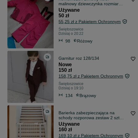
malinowy dziewczynka rozmiar
98/104 Lupilu
Używane
50 zł
55,25 zł z Pakietem Ochronnym
Świętoszowice
Dzisiaj o 20:22
98
Różowy
Garnitur roz 128/134
Nowe
150 zł
158,75 zł z Pakietem Ochronnym
Świętoszowice
Dzisiaj o 19:10
134
Brązowy
Barierka zabezpieczająca na
schody rozporowa zestaw 2 szt
biała
Używane
160 zł
169,10 zł z Pakietem Ochronnym