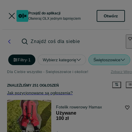
Przejdź do aplikacji
Otwórz
Otwieraj OLX jednym tapnięciem
Znajdź coś dla siebie
Filtry
·
1
Wybierz kategorię
Świętoszowice
Dla Ciebie wszystko - Świętoszowice i okolice!
Zobacz Więc
ZNALEŹLIŚMY 251 OGŁOSZEŃ
Jak pozycjonowane są ogłoszenia?
Fotelik rowerowy Hamax
Używane
100 zł