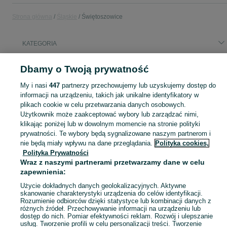
Strona główna
Śląskie
Świętoszowice
KATEGORIA
Popularne wyszukiwania
Dbamy o Twoją prywatność
zasłona z mocnego płótna
zasłona
płachta
zasłona mocna
My i nasi
447
partnerzy przechowujemy lub uzyskujemy dostęp do
plandeka z mocnego płótna
płachta z mocnego płótna
informacji na urządzeniu, takich jak unikalne identyfikatory w
plikach cookie w celu przetwarzania danych osobowych.
Użytkownik może zaakceptować wybory lub zarządzać nimi,
Skorzystaj z największego serwisu ogłoszeniowego - Świętoszowice i okolice! Kupuj to, czego pragniesz i sprzedawaj to, czego już nie potrzebujesz!
Zobacz Więc
klikając poniżej lub w dowolnym momencie na stronie polityki
prywatności. Te wybory będą sygnalizowane naszym partnerom i
nie będą miały wpływu na dane przeglądania.
Polityka cookies,
Mapa kategorii
Polityka Prywatności
Mapa miejscowości
Wraz z naszymi partnerami przetwarzamy dane w celu
Mapa ministron
zapewnienia:
Popularne wyszukiwania
Użycie dokładnych danych geolokalizacyjnych. Aktywne
skanowanie charakterystyki urządzenia do celów identyfikacji.
Rozumienie odbiorców dzięki statystyce lub kombinacji danych z
różnych źródeł. Przechowywanie informacji na urządzeniu lub
dostęp do nich. Pomiar efektywności reklam. Rozwój i ulepszanie
usług. Tworzenie profili w celu personalizacji treści. Tworzenie