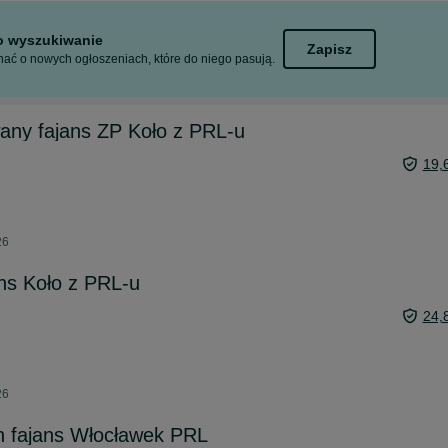
to wyszukiwanie
Zapisz
ać o nowych ogłoszeniach, które do niego pasują.
any fajans ZP Koło z PRL-u
19,
26
ans Koło z PRL-u
24,
26
 fajans Włocławek PRL