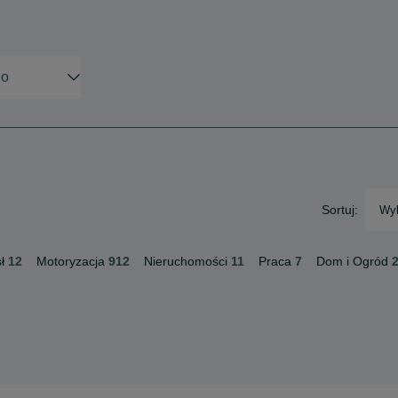
Sortuj:
Wyb
ł
12
Motoryzacja
912
Nieruchomości
11
Praca
7
Dom i Ogród