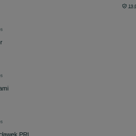
19,
26
r
26
ami
26
cławek PRL