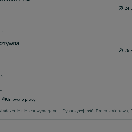
24,
26
 sztywna
75,
26
c
t
Umowa o pracę
iadczenie nie jest wymagane
Dyspozycyjność: Praca zmianowa,