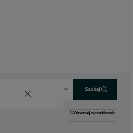
Odległość
+0 km
Szukaj
Obserwuj wyszukiwanie