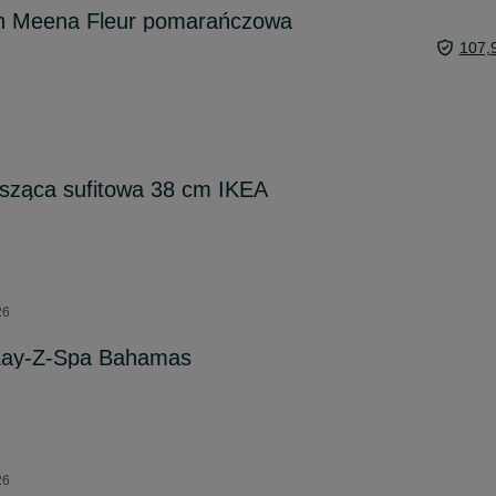
gh Meena Fleur pomarańczowa
107,
ząca sufitowa 38 cm IKEA
26
Lay-Z-Spa Bahamas
26