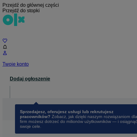
Przejdź do głównej części
Przejdź do stopki
Czat
Twoje konto
Dodaj ogłoszenie
Dla biznesu
opens in a new tab
Sprzedajesz, oferujesz usługi lub rekrutujesz
pracowników?
Zobacz, jak dzięki naszym rozwiązaniom dl
firm możesz dotrzeć do milionów użytkowników — i osiągną
swoje cele.