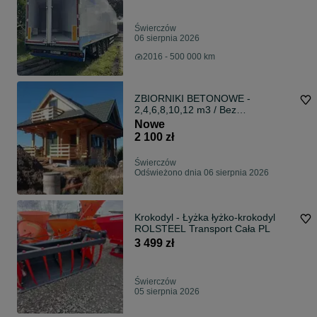
Świerczów
06 sierpnia 2026
2016 - 500 000 km
ZBIORNIKI BETONOWE -
2,4,6,8,10,12 m3 / Bez
Pośredników
Nowe
2 100 zł
Świerczów
Odświeżono dnia 06 sierpnia 2026
Krokodyl - Łyżka łyżko-krokodyl
ROLSTEEL Transport Cała PL
3 499 zł
Świerczów
05 sierpnia 2026