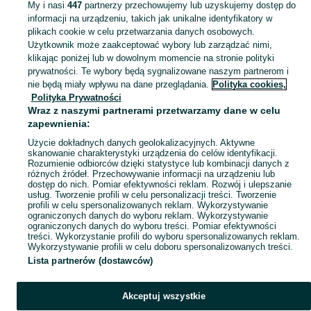
My i nasi
447
partnerzy przechowujemy lub uzyskujemy dostęp do
informacji na urządzeniu, takich jak unikalne identyfikatory w
KATEGORIA
plikach cookie w celu przetwarzania danych osobowych.
Użytkownik może zaakceptować wybory lub zarządzać nimi,
klikając poniżej lub w dowolnym momencie na stronie polityki
Skorzystaj z największego serwisu ogłoszeniowego - Świerczów i okolice! Kupuj to, czego pragniesz i sprzedawaj to, czego już nie potrzebujesz!
Zobacz Więc
prywatności. Te wybory będą sygnalizowane naszym partnerom i
nie będą miały wpływu na dane przeglądania.
Polityka cookies,
Mapa kategorii
Polityka Prywatności
Mapa miejscowości
Wraz z naszymi partnerami przetwarzamy dane w celu
zapewnienia:
Mapa ministron
Użycie dokładnych danych geolokalizacyjnych. Aktywne
Popularne wyszukiwania
skanowanie charakterystyki urządzenia do celów identyfikacji.
Rozumienie odbiorców dzięki statystyce lub kombinacji danych z
różnych źródeł. Przechowywanie informacji na urządzeniu lub
dostęp do nich. Pomiar efektywności reklam. Rozwój i ulepszanie
usług. Tworzenie profili w celu personalizacji treści. Tworzenie
profili w celu spersonalizowanych reklam. Wykorzystywanie
ograniczonych danych do wyboru reklam. Wykorzystywanie
ograniczonych danych do wyboru treści. Pomiar efektywności
treści. Wykorzystanie profili do wyboru spersonalizowanych reklam.
Wykorzystywanie profili w celu doboru spersonalizowanych treści.
Lista partnerów (dostawców)
Akceptuj wszystkie