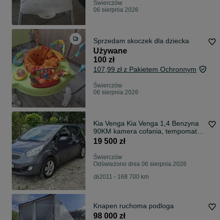
Świerczów
06 sierpnia 2026
Sprzedam skoczek dla dziecka
Używane
100 zł
107,99 zł z Pakietem Ochronnym
Świerczów
06 sierpnia 2026
Kia Venga Kia Venga 1,4 Benzyna
90KM kamera cofania, tempomat,
Ideał
19 500 zł
Świerczów
Odświeżono dnia 06 sierpnia 2026
2011 - 168 700 km
Knapen ruchoma podloga
98 000 zł