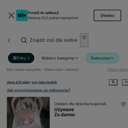
Przejdź do aplikacji
Otwórz
Otwieraj OLX jednym tapnięciem
Znajdź coś dla siebie
Filtry
·
1
Wybierz kategorię
Świerczów
Dla Ciebie wszystko - Świerczów i okolice!
Zobacz Więc
ZNALEŹLIŚMY 110 OGŁOSZEŃ
Jak pozycjonowane są ogłoszenia?
Oddam dla dziecka bujaczek
Używane
Za darmo