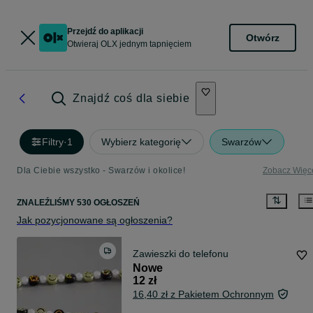
Przejdź do aplikacji
Otwórz
Otwieraj OLX jednym tapnięciem
Znajdź coś dla siebie
Filtry
·
1
Wybierz kategorię
Swarzów
Dla Ciebie wszystko - Swarzów i okolice!
Zobacz Więc
ZNALEŹLIŚMY 530 OGŁOSZEŃ
Jak pozycjonowane są ogłoszenia?
Zawieszki do telefonu
Nowe
12 zł
16,40 zł z Pakietem Ochronnym