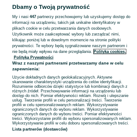
Dbamy o Twoją prywatność
Strona główna
Małopolskie
Swarzów
My i nasi
447
partnerzy przechowujemy lub uzyskujemy dostęp do
informacji na urządzeniu, takich jak unikalne identyfikatory w
KATEGORIA
plikach cookie w celu przetwarzania danych osobowych.
Użytkownik może zaakceptować wybory lub zarządzać nimi,
Skorzystaj z największego serwisu ogłoszeniowego - Swarzów i okolice! Kupuj to, czego pragniesz i sprzedawaj to, czego już nie potrzebujesz!
Zobacz Więc
klikając poniżej lub w dowolnym momencie na stronie polityki
prywatności. Te wybory będą sygnalizowane naszym partnerom i
nie będą miały wpływu na dane przeglądania.
Polityka cookies,
Mapa kategorii
Polityka Prywatności
Mapa miejscowości
Wraz z naszymi partnerami przetwarzamy dane w celu
zapewnienia:
Mapa ministron
Użycie dokładnych danych geolokalizacyjnych. Aktywne
Popularne wyszukiwania
skanowanie charakterystyki urządzenia do celów identyfikacji.
Rozumienie odbiorców dzięki statystyce lub kombinacji danych z
różnych źródeł. Przechowywanie informacji na urządzeniu lub
dostęp do nich. Pomiar efektywności reklam. Rozwój i ulepszanie
usług. Tworzenie profili w celu personalizacji treści. Tworzenie
profili w celu spersonalizowanych reklam. Wykorzystywanie
ograniczonych danych do wyboru reklam. Wykorzystywanie
ograniczonych danych do wyboru treści. Pomiar efektywności
treści. Wykorzystanie profili do wyboru spersonalizowanych reklam.
Wykorzystywanie profili w celu doboru spersonalizowanych treści.
Lista partnerów (dostawców)