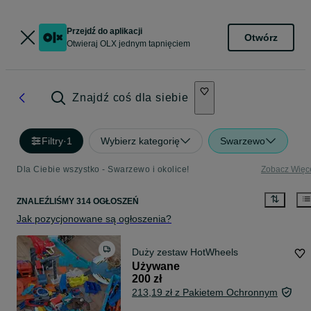
Przejdź do aplikacji
Otwórz
Otwieraj OLX jednym tapnięciem
Znajdź coś dla siebie
Filtry
·
1
Wybierz kategorię
Swarzewo
Dla Ciebie wszystko - Swarzewo i okolice!
Zobacz Więc
ZNALEŹLIŚMY 314 OGŁOSZEŃ
Jak pozycjonowane są ogłoszenia?
Duży zestaw HotWheels
Używane
200 zł
213,19 zł z Pakietem Ochronnym