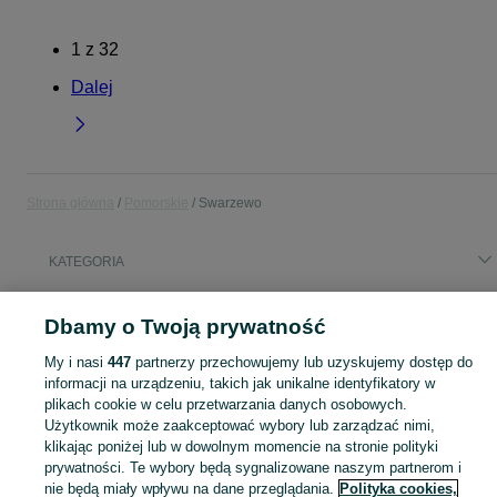
1
z
32
Dalej
Strona główna
Pomorskie
Swarzewo
KATEGORIA
Popularne wyszukiwania
Dbamy o Twoją prywatność
cross 125
mieszkanie do wynajęcia
dom na sprzedaż
My i nasi
447
partnerzy przechowujemy lub uzyskujemy dostęp do
domek holenderski
gnieżdzewo
informacji na urządzeniu, takich jak unikalne identyfikatory w
plikach cookie w celu przetwarzania danych osobowych.
Użytkownik może zaakceptować wybory lub zarządzać nimi,
Skorzystaj z największego serwisu ogłoszeniowego - Swarzewo i okolice! Kupuj to, czego pragniesz i sprzedawaj to, czego już nie potrzebujesz!
Zobacz Więc
klikając poniżej lub w dowolnym momencie na stronie polityki
prywatności. Te wybory będą sygnalizowane naszym partnerom i
Mapa kategorii
nie będą miały wpływu na dane przeglądania.
Polityka cookies,