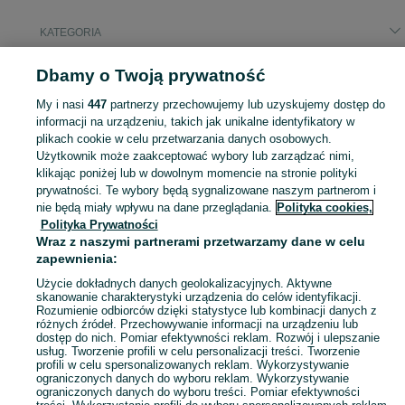
KATEGORIA
Dbamy o Twoją prywatność
Popularne wyszukiwania
wynajem
arriendo apartamento por mes
alarm do roweru
My i nasi
447
partnerzy przechowujemy lub uzyskujemy dostęp do
quad
minikoparka usługi
dom
informacji na urządzeniu, takich jak unikalne identyfikatory w
plikach cookie w celu przetwarzania danych osobowych.
Użytkownik może zaakceptować wybory lub zarządzać nimi,
Skorzystaj z największego serwisu ogłoszeniowego - Sułów i okolice! Kupuj to, czego pragniesz i sprzedawaj to, czego już nie potrzebujesz!
Zobacz Więc
klikając poniżej lub w dowolnym momencie na stronie polityki
prywatności. Te wybory będą sygnalizowane naszym partnerom i
nie będą miały wpływu na dane przeglądania.
Polityka cookies,
Mapa kategorii
Polityka Prywatności
Mapa miejscowości
Wraz z naszymi partnerami przetwarzamy dane w celu
zapewnienia:
Mapa ministron
Popularne wyszukiwania
Użycie dokładnych danych geolokalizacyjnych. Aktywne
skanowanie charakterystyki urządzenia do celów identyfikacji.
Rozumienie odbiorców dzięki statystyce lub kombinacji danych z
różnych źródeł. Przechowywanie informacji na urządzeniu lub
dostęp do nich. Pomiar efektywności reklam. Rozwój i ulepszanie
usług. Tworzenie profili w celu personalizacji treści. Tworzenie
profili w celu spersonalizowanych reklam. Wykorzystywanie
ograniczonych danych do wyboru reklam. Wykorzystywanie
ograniczonych danych do wyboru treści. Pomiar efektywności