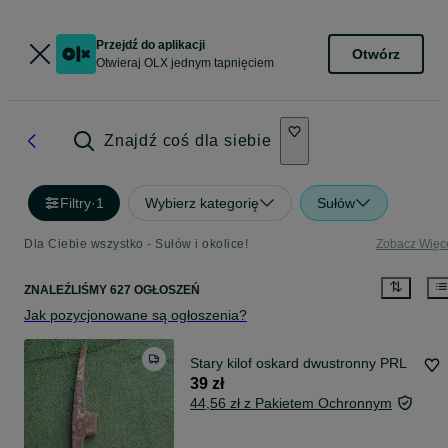
Przejdź do aplikacji
Otwórz
Otwieraj OLX jednym tapnięciem
Znajdź coś dla siebie
Filtry
·
1
Wybierz kategorię
Sułów
Dla Ciebie wszystko - Sułów i okolice!
Zobacz Więc
ZNALEŹLIŚMY 627 OGŁOSZEŃ
Jak pozycjonowane są ogłoszenia?
Stary kilof oskard dwustronny PRL
39 zł
44,56 zł z Pakietem Ochronnym