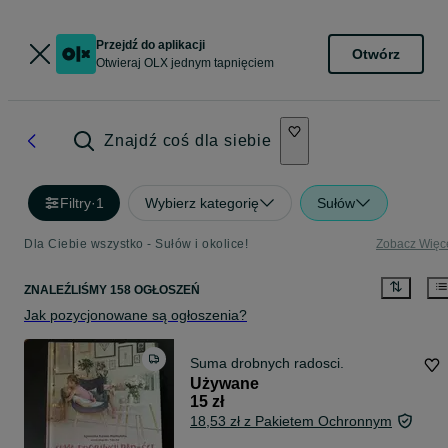
Przejdź do aplikacji
Otwórz
Otwieraj OLX jednym tapnięciem
Znajdź coś dla siebie
Filtry
·
1
Wybierz kategorię
Sułów
Dla Ciebie wszystko - Sułów i okolice!
Zobacz Więc
ZNALEŹLIŚMY 158 OGŁOSZEŃ
Jak pozycjonowane są ogłoszenia?
Suma drobnych radosci.
Używane
15 zł
18,53 zł z Pakietem Ochronnym