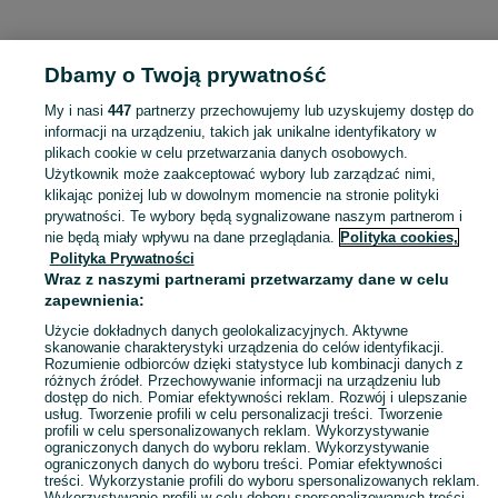
KATEGORIA
Dbamy o Twoją prywatność
Popularne wyszukiwania
My i nasi
447
partnerzy przechowujemy lub uzyskujemy dostęp do
koszenie dzialki
informacji na urządzeniu, takich jak unikalne identyfikatory w
plikach cookie w celu przetwarzania danych osobowych.
Użytkownik może zaakceptować wybory lub zarządzać nimi,
Skorzystaj z największego serwisu ogłoszeniowego - Sułów i okolice! Kupuj to, czego pragniesz i sprzedawaj to, czego już nie potrzebujesz!
Zobacz Więc
klikając poniżej lub w dowolnym momencie na stronie polityki
prywatności. Te wybory będą sygnalizowane naszym partnerom i
nie będą miały wpływu na dane przeglądania.
Polityka cookies,
Mapa kategorii
Polityka Prywatności
Mapa miejscowości
Wraz z naszymi partnerami przetwarzamy dane w celu
zapewnienia:
Mapa ministron
Popularne wyszukiwania
Użycie dokładnych danych geolokalizacyjnych. Aktywne
skanowanie charakterystyki urządzenia do celów identyfikacji.
Rozumienie odbiorców dzięki statystyce lub kombinacji danych z
różnych źródeł. Przechowywanie informacji na urządzeniu lub
dostęp do nich. Pomiar efektywności reklam. Rozwój i ulepszanie
usług. Tworzenie profili w celu personalizacji treści. Tworzenie
profili w celu spersonalizowanych reklam. Wykorzystywanie
ograniczonych danych do wyboru reklam. Wykorzystywanie
ograniczonych danych do wyboru treści. Pomiar efektywności
treści. Wykorzystanie profili do wyboru spersonalizowanych reklam.
Wykorzystywanie profili w celu doboru spersonalizowanych treści.