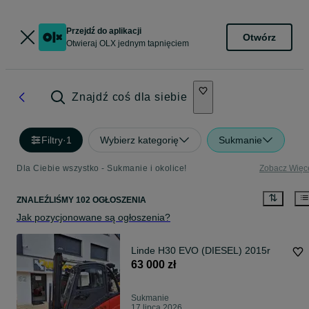
Przejdź do aplikacji
Otwórz
Otwieraj OLX jednym tapnięciem
Znajdź coś dla siebie
Filtry
·
1
Wybierz kategorię
Sukmanie
Dla Ciebie wszystko - Sukmanie i okolice!
Zobacz Więc
ZNALEŹLIŚMY 102 OGŁOSZENIA
Jak pozycjonowane są ogłoszenia?
Linde H30 EVO (DIESEL) 2015r
63 000 zł
Sukmanie
17 lipca 2026