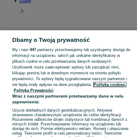
Dalej
Strona główna
Małopolskie
Sukmanie
Dbamy o Twoją prywatność
KATEGORIA
My i nasi
447
partnerzy przechowujemy lub uzyskujemy dostęp do
informacji na urządzeniu, takich jak unikalne identyfikatory w
plikach cookie w celu przetwarzania danych osobowych.
Skorzystaj z największego serwisu ogłoszeniowego - Sukmanie i okolice! Kupuj to, czego pragniesz i sprzedawaj to, czego już nie potrzebujesz!
Zobacz Więc
Użytkownik może zaakceptować wybory lub zarządzać nimi,
klikając poniżej lub w dowolnym momencie na stronie polityki
Mapa kategorii
prywatności. Te wybory będą sygnalizowane naszym partnerom i
nie będą miały wpływu na dane przeglądania.
Polityka cookies,
Mapa miejscowości
Polityka Prywatności
Mapa ministron
Wraz z naszymi partnerami przetwarzamy dane w celu
zapewnienia:
Popularne wyszukiwania
Użycie dokładnych danych geolokalizacyjnych. Aktywne
skanowanie charakterystyki urządzenia do celów identyfikacji.
Rozumienie odbiorców dzięki statystyce lub kombinacji danych z
różnych źródeł. Przechowywanie informacji na urządzeniu lub
dostęp do nich. Pomiar efektywności reklam. Rozwój i ulepszanie
usług. Tworzenie profili w celu personalizacji treści. Tworzenie