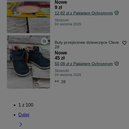
do wymagzywania
Nowe
9 zł
12,82 zł z Pakietem Ochronnym
Strzeszki
04 sierpnia 2026
Buty przejściowe dziewczęce Cleve
28
Nowe
45 zł
50,08 zł z Pakietem Ochronnym
Strzeszki
04 sierpnia 2026
28
1
z
100
Dalej