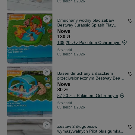
05 sierpnia 2026
Dmuchany wodny plac zabaw
Bestway Jurassic Splash Play
Center 241 x 14
Nowe
130 zł
139,20 zł z Pakietem Ochronnym
Strzeszki
05 sierpnia 2026
Basen dmuchany z daszkiem
przeciwsłonecznym Bestway Beach
Buddy 140 x
Nowe
80 zł
87,20 zł z Pakietem Ochronnym
Strzeszki
05 sierpnia 2026
Zestaw 2 długopisów
wymazywalnych Pilot plus gumka