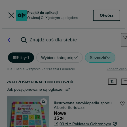
Przejdź do aplikacji
Otwórz
Otwieraj OLX jednym tapnięciem
Znajdź coś dla siebie
Filtry
·
1
Wybierz kategorię
Strzeszki
Dla Ciebie wszystko - Strzeszki i okolice!
Zobacz Więc
ZNALEŹLIŚMY
PONAD
1 000 OGŁOSZEŃ
Jak pozycjonowane są ogłoszenia?
Ilustrowana encyklopedia sportu
Alberto Bertolazzi
Nowe
15 zł
19,03 zł z Pakietem Ochronnym