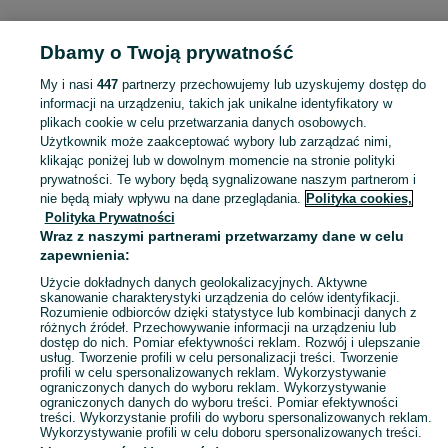
Dbamy o Twoją prywatność
Strona główna
Wielkopolskie
Strzeszki
My i nasi
447
partnerzy przechowujemy lub uzyskujemy dostęp do
informacji na urządzeniu, takich jak unikalne identyfikatory w
KATEGORIA
plikach cookie w celu przetwarzania danych osobowych.
Użytkownik może zaakceptować wybory lub zarządzać nimi,
Skorzystaj z największego serwisu ogłoszeniowego - Strzeszki i okolice! Kupuj to, czego pragniesz i sprzedawaj to, czego już nie potrzebujesz!
Zobacz Więc
klikając poniżej lub w dowolnym momencie na stronie polityki
prywatności. Te wybory będą sygnalizowane naszym partnerom i
nie będą miały wpływu na dane przeglądania.
Polityka cookies,
Mapa kategorii
Polityka Prywatności
Mapa miejscowości
Wraz z naszymi partnerami przetwarzamy dane w celu
zapewnienia:
Mapa ministron
Popularne wyszukiwania
Użycie dokładnych danych geolokalizacyjnych. Aktywne
skanowanie charakterystyki urządzenia do celów identyfikacji.
Rozumienie odbiorców dzięki statystyce lub kombinacji danych z
różnych źródeł. Przechowywanie informacji na urządzeniu lub
dostęp do nich. Pomiar efektywności reklam. Rozwój i ulepszanie
usług. Tworzenie profili w celu personalizacji treści. Tworzenie
profili w celu spersonalizowanych reklam. Wykorzystywanie
ograniczonych danych do wyboru reklam. Wykorzystywanie
ograniczonych danych do wyboru treści. Pomiar efektywności
treści. Wykorzystanie profili do wyboru spersonalizowanych reklam.
Wykorzystywanie profili w celu doboru spersonalizowanych treści.