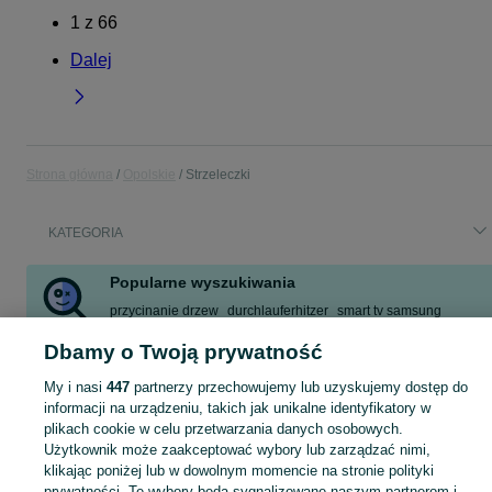
1
z
66
Dalej
Strona główna
Opolskie
Strzeleczki
KATEGORIA
Popularne wyszukiwania
przycinanie drzew
durchlauferhitzer
smart tv samsung
audi q7 4l
stiebel eltron
military
wiatrówka
Dbamy o Twoją prywatność
oled smart tv samsung
My i nasi
447
partnerzy przechowujemy lub uzyskujemy dostęp do
Zobacz Więcej
informacji na urządzeniu, takich jak unikalne identyfikatory w
plikach cookie w celu przetwarzania danych osobowych.
Użytkownik może zaakceptować wybory lub zarządzać nimi,
Skorzystaj z największego serwisu ogłoszeniowego - Strzeleczki i okolice! Kupuj to, czego pragniesz i sprzedawaj to, czego już nie potrzebujesz!
Zobacz Więc
klikając poniżej lub w dowolnym momencie na stronie polityki
prywatności. Te wybory będą sygnalizowane naszym partnerom i