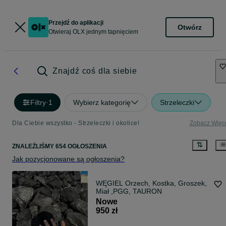
Przejdź do aplikacji
Otwórz
Otwieraj OLX jednym tapnięciem
Znajdź coś dla siebie
Filtry
·
1
Wybierz kategorię
Strzeleczki
Dla Ciebie wszystko - Strzeleczki i okolice!
Zobacz Więc
ZNALEŹLIŚMY 654 OGŁOSZENIA
Jak pozycjonowane są ogłoszenia?
WĘGIEL Orzech, Kostka, Groszek,
Miał ,PGG, TAURON
Nowe
950 zł