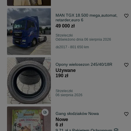
MAN TGX 18.500 mega,automat,
retarder,euro 6
49 000 zł
Strzeleczki
Odświeżono dnia 06 sierpnia 2026
2017 - 801 650 km
Opony wielosezon 245/40/18R
Używane
190 zł
Strzeleczki
06 sierpnia 2026
Gang słodziaków Nowa
Nowe
6 zł
9,71 zł z Pakietem Ochronnym