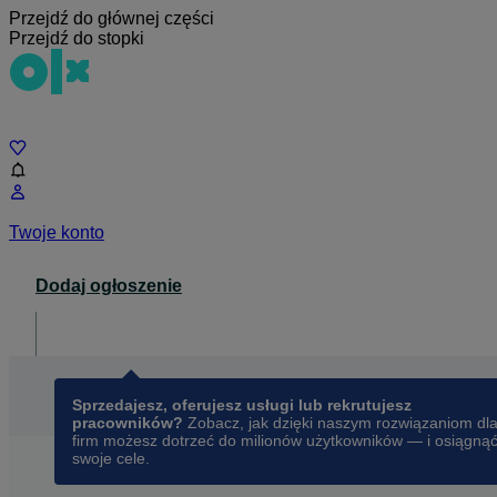
Przejdź do głównej części
Przejdź do stopki
Czat
Twoje konto
Dodaj ogłoszenie
Dla biznesu
opens in a new tab
Sprzedajesz, oferujesz usługi lub rekrutujesz
pracowników?
Zobacz, jak dzięki naszym rozwiązaniom dl
firm możesz dotrzeć do milionów użytkowników — i osiągną
swoje cele.