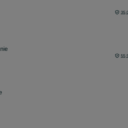
35,
tnie
55,
e