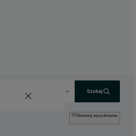
Odległość
+0 km
Szukaj
Obserwuj wyszukiwanie