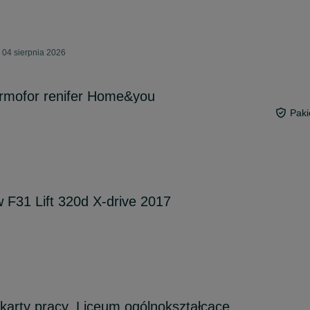
 04 sierpnia 2026
rmofor renifer Home&you
Paki
F31 Lift 320d X-drive 2017
 karty pracy. Liceum ogólnokształcące