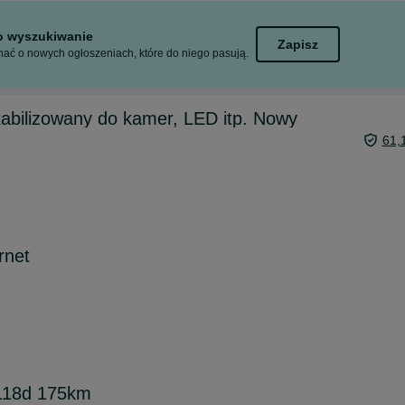
to wyszukiwanie
Zapisz
ać o nowych ogłoszeniach, które do niego pasują.
tabilizowany do kamer, LED itp. Nowy
61,
rnet
118d 175km