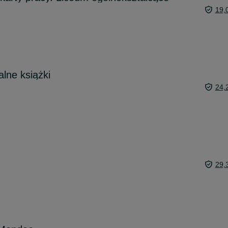
19,
lne książki
24,
O
29,