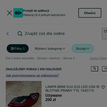
Przejdź do aplikacji
Otwórz
Otwieraj OLX jednym tapnięciem
Znajdź coś dla siebie
Filtry
·
1
Wybierz kategorię
Strzały
Dla Ciebie wszystko - Strzały i okolice! - Strona 2
Zobacz Więc
ZNALEŹLIŚMY
PONAD
1 000 OGŁOSZEŃ
Jak pozycjonowane są ogłoszenia?
LAMPA BMW G14 G15 LED USA W
BŁOTNIK PRAWY TYŁ 7445774
Używane
200 zł