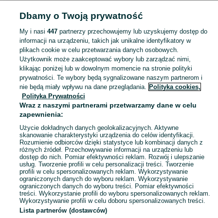
Dbamy o Twoją prywatność
Strona główna
Kujawsko-pomorskie
Strzały
My i nasi
447
partnerzy przechowujemy lub uzyskujemy dostęp do
informacji na urządzeniu, takich jak unikalne identyfikatory w
KATEGORIA
plikach cookie w celu przetwarzania danych osobowych.
Użytkownik może zaakceptować wybory lub zarządzać nimi,
Skorzystaj z największego serwisu ogłoszeniowego - Strzały i okolice! Kupuj to, czego pragniesz i sprzedawaj to, czego już nie potrzebujesz!
Zobacz Więc
klikając poniżej lub w dowolnym momencie na stronie polityki
prywatności. Te wybory będą sygnalizowane naszym partnerom i
nie będą miały wpływu na dane przeglądania.
Polityka cookies,
Mapa kategorii
Polityka Prywatności
Mapa miejscowości
Wraz z naszymi partnerami przetwarzamy dane w celu
zapewnienia:
Mapa ministron
Użycie dokładnych danych geolokalizacyjnych. Aktywne
Popularne wyszukiwania
skanowanie charakterystyki urządzenia do celów identyfikacji.
Rozumienie odbiorców dzięki statystyce lub kombinacji danych z
różnych źródeł. Przechowywanie informacji na urządzeniu lub
dostęp do nich. Pomiar efektywności reklam. Rozwój i ulepszanie
usług. Tworzenie profili w celu personalizacji treści. Tworzenie
profili w celu spersonalizowanych reklam. Wykorzystywanie
ograniczonych danych do wyboru reklam. Wykorzystywanie
ograniczonych danych do wyboru treści. Pomiar efektywności
treści. Wykorzystanie profili do wyboru spersonalizowanych reklam.
Wykorzystywanie profili w celu doboru spersonalizowanych treści.
Lista partnerów (dostawców)