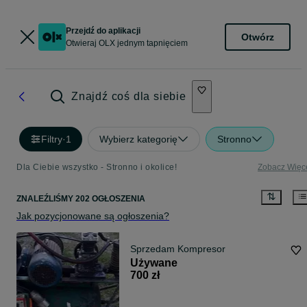
Przejdź do aplikacji
Otwórz
Otwieraj OLX jednym tapnięciem
Znajdź coś dla siebie
Filtry
·
1
Wybierz kategorię
Stronno
Dla Ciebie wszystko - Stronno i okolice!
Zobacz Więc
ZNALEŹLIŚMY 202 OGŁOSZENIA
Jak pozycjonowane są ogłoszenia?
Sprzedam Kompresor
Używane
700 zł