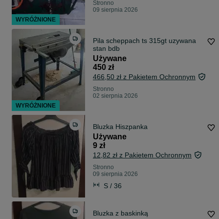
Stronno
09 sierpnia 2026
WYRÓŻNIONE
Pila scheppach ts 315gt uzywana
stan bdb
Używane
450 zł
466,50 zł z Pakietem Ochronnym
Stronno
02 sierpnia 2026
WYRÓŻNIONE
Bluzka Hiszpanka
Używane
9 zł
12,82 zł z Pakietem Ochronnym
Stronno
09 sierpnia 2026
S / 36
Bluzka z baskinką