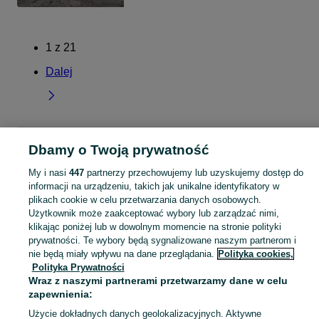
1
z
21
Dalej
Strona główna
Kujawsko-pomorskie
Stronno
Dbamy o Twoją prywatność
My i nasi
447
partnerzy przechowujemy lub uzyskujemy dostęp do
KATEGORIA
informacji na urządzeniu, takich jak unikalne identyfikatory w
plikach cookie w celu przetwarzania danych osobowych.
Użytkownik może zaakceptować wybory lub zarządzać nimi,
Skorzystaj z największego serwisu ogłoszeniowego - Stronno i okolice! Kupuj to, czego pragniesz i sprzedawaj to, czego już nie potrzebujesz!
Zobacz Więc
klikając poniżej lub w dowolnym momencie na stronie polityki
prywatności. Te wybory będą sygnalizowane naszym partnerom i
Mapa kategorii
nie będą miały wpływu na dane przeglądania.
Polityka cookies,
Polityka Prywatności
Mapa miejscowości
Wraz z naszymi partnerami przetwarzamy dane w celu
Mapa ministron
zapewnienia:
Popularne wyszukiwania
Użycie dokładnych danych geolokalizacyjnych. Aktywne