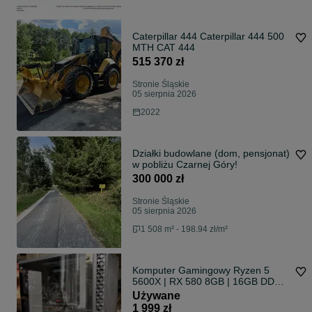
Caterpillar 444 Caterpillar 444 500
MTH CAT 444
515 370 zł
Stronie Śląskie
05 sierpnia 2026
2022
Działki budowlane (dom, pensjonat)
w pobliżu Czarnej Góry!
300 000 zł
Stronie Śląskie
05 sierpnia 2026
1 508 m² - 198.94 zł/m²
Komputer Gamingowy Ryzen 5
5600X | RX 580 8GB | 16GB DDR4
| SSD NVMe | Monitor AOC IPS |
Używane
Windows 11
1 999 zł