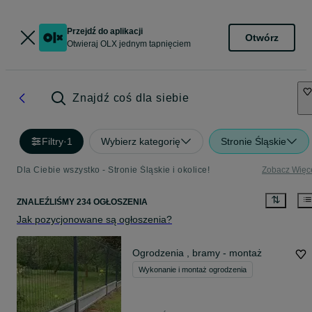
Przejdź do aplikacji
Otwórz
Otwieraj OLX jednym tapnięciem
Znajdź coś dla siebie
Filtry
·
1
Wybierz kategorię
Stronie Śląskie
Dla Ciebie wszystko - Stronie Śląskie i okolice!
Zobacz Więc
ZNALEŹLIŚMY 234 OGŁOSZENIA
Jak pozycjonowane są ogłoszenia?
Ogrodzenia , bramy - montaż
Wykonanie i montaż ogrodzenia