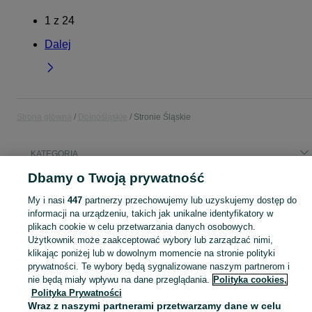
1
z
24
Dalej
Strona główna
Dolnośląskie
Stronie Śląskie
KATEGORIA
Dbamy o Twoją prywatność
Popularne wyszukiwania
My i nasi
447
partnerzy przechowujemy lub uzyskujemy dostęp do
noclegi
informacji na urządzeniu, takich jak unikalne identyfikatory w
plikach cookie w celu przetwarzania danych osobowych.
Użytkownik może zaakceptować wybory lub zarządzać nimi,
Skorzystaj z największego serwisu ogłoszeniowego - Stronie Śląskie i okolice! Kupuj to, czego pragniesz i sprzedawaj to, czego już nie potrzebujesz!
Zobacz Więc
klikając poniżej lub w dowolnym momencie na stronie polityki
prywatności. Te wybory będą sygnalizowane naszym partnerom i
Mapa kategorii
nie będą miały wpływu na dane przeglądania.
Polityka cookies,
Polityka Prywatności
Mapa miejscowości
Wraz z naszymi partnerami przetwarzamy dane w celu