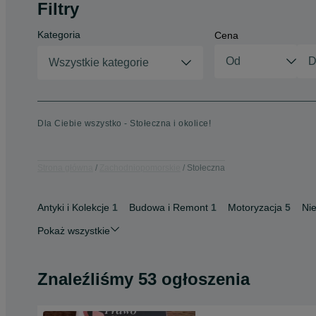
Filtry
Kategoria
Cena
Wszystkie kategorie
Dla Ciebie wszystko - Stołeczna i okolice!
Strona główna
Zachodniopomorskie
Stołeczna
Antyki i Kolekcje
1
Budowa i Remont
1
Motoryzacja
5
Ni
Pokaż wszystkie
Znaleźliśmy 53 ogłoszenia