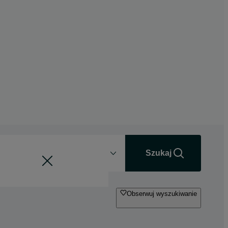
Odległość
+0 km
Szukaj
Obserwuj wyszukiwanie