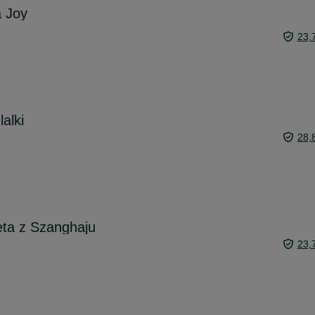
a Joy
23,
alki
28,
ęta z Szanghaju
23,