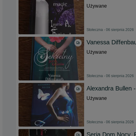
Używane
Stołeczna - 06 sierpnia 2026
Vanessa Diffenbau
Używane
Stołeczna - 06 sierpnia 2026
Alexandra Bullen 
Używane
Stołeczna - 06 sierpnia 2026
Seria Dom Nocy. P