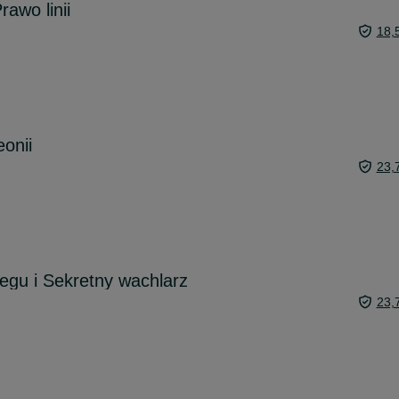
awo linii
18,
onii
23,
iegu i Sekretny wachlarz
23,