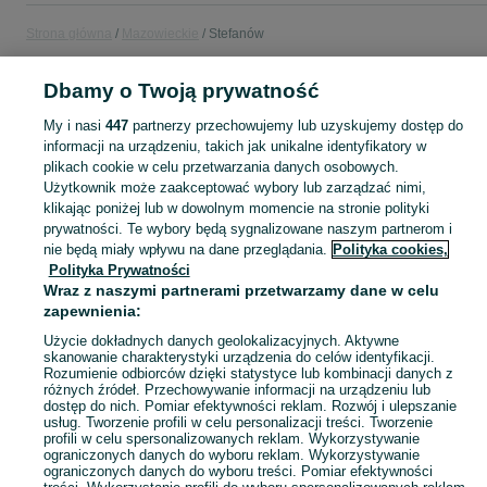
Strona główna
Mazowieckie
Stefanów
Dbamy o Twoją prywatność
POLSKA » MAZOWIECKIE » STEFANÓW
My i nasi
447
partnerzy przechowujemy lub uzyskujemy dostęp do
informacji na urządzeniu, takich jak unikalne identyfikatory w
KATEGORIA
plikach cookie w celu przetwarzania danych osobowych.
Użytkownik może zaakceptować wybory lub zarządzać nimi,
Skorzystaj z największego serwisu ogłoszeniowego - Stefanów i okolice! Kupuj to, czego pragniesz i sprzedawaj to, czego już nie potrzebujesz!
Zobacz Więc
klikając poniżej lub w dowolnym momencie na stronie polityki
prywatności. Te wybory będą sygnalizowane naszym partnerom i
nie będą miały wpływu na dane przeglądania.
Polityka cookies,
Mapa kategorii
Polityka Prywatności
Mapa miejscowości
Wraz z naszymi partnerami przetwarzamy dane w celu
zapewnienia:
Mapa ministron
Popularne wyszukiwania
Użycie dokładnych danych geolokalizacyjnych. Aktywne
skanowanie charakterystyki urządzenia do celów identyfikacji.
Rozumienie odbiorców dzięki statystyce lub kombinacji danych z
różnych źródeł. Przechowywanie informacji na urządzeniu lub
dostęp do nich. Pomiar efektywności reklam. Rozwój i ulepszanie
usług. Tworzenie profili w celu personalizacji treści. Tworzenie
profili w celu spersonalizowanych reklam. Wykorzystywanie
ograniczonych danych do wyboru reklam. Wykorzystywanie
ograniczonych danych do wyboru treści. Pomiar efektywności