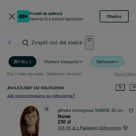
Przejdź do aplikacji
Otwórz
Otwieraj OLX jednym tapnięciem
Znajdź coś dla siebie
Filtry
·
1
Wybierz kategorię
Stefanów
Dla Ciebie wszystko - Stefanów i okolice!
Zobacz Więc
ZNALEŹLIŚMY 162 OGŁOSZENIA
Jak pozycjonowane są ogłoszenia?
główka treningowa SABINE 35 cm
Nowe
230 zł
241,55 zł z Pakietem Ochronnym