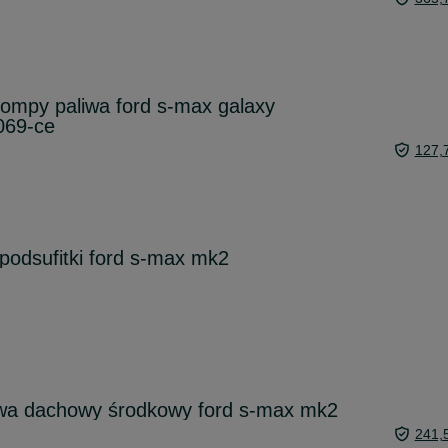
ompy paliwa ford s-max galaxy
069-ce
127,
odsufitki ford s-max mk2
wa dachowy środkowy ford s-max mk2
241,