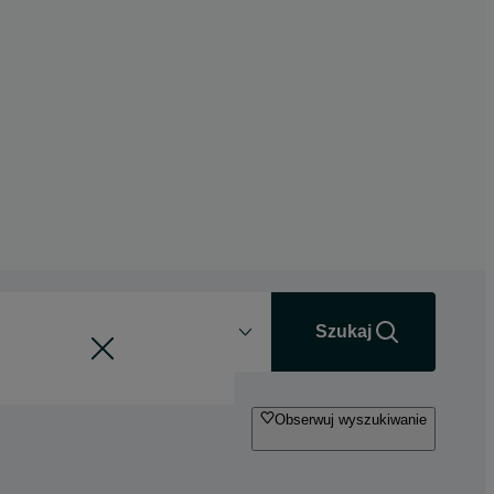
Odległość
+0 km
Szukaj
Obserwuj wyszukiwanie