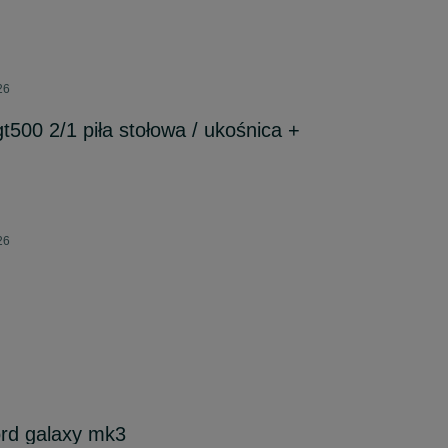
26
t500 2/1 piła stołowa / ukośnica +
26
rd galaxy mk3