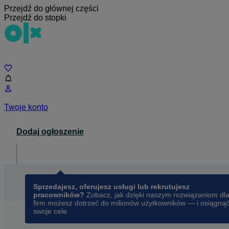
Przejdź do głównej części
Przejdź do stopki
Czat
Twoje konto
Dodaj ogłoszenie
Dla biznesu
opens in a new tab
Sprzedajesz, oferujesz usługi lub rekrutujesz
pracowników?
Zobacz, jak dzięki naszym rozwiązaniom dl
firm możesz dotrzeć do milionów użytkowników — i osiągną
swoje cele.