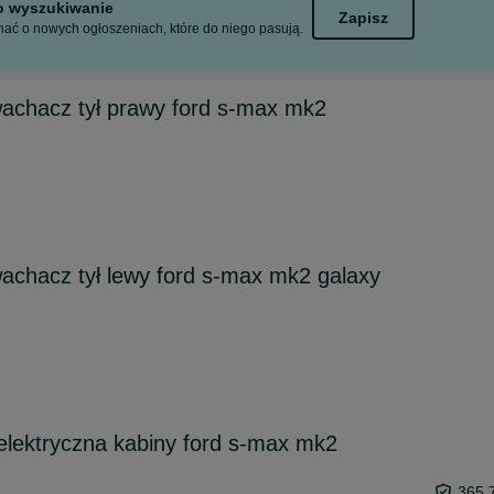
to wyszukiwanie
Zapisz
ać o nowych ogłoszeniach, które do niego pasują.
wachacz tył prawy ford s-max mk2
wachacz tył lewy ford s-max mk2 galaxy
 elektryczna kabiny ford s-max mk2
365,