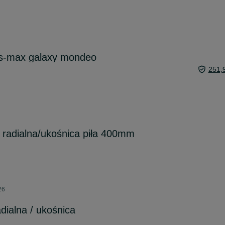
d s-max galaxy mondeo
251,
 radialna/ukośnica piła 400mm
26
ialna / ukośnica