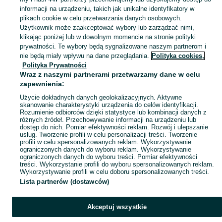
informacji na urządzeniu, takich jak unikalne identyfikatory w
KATEGORIA
plikach cookie w celu przetwarzania danych osobowych.
Użytkownik może zaakceptować wybory lub zarządzać nimi,
klikając poniżej lub w dowolnym momencie na stronie polityki
Skorzystaj z największego serwisu ogłoszeniowego - Stare Kozuby i okolice! Kupuj to, czego pragniesz i sprzedawaj to, czego już nie potrzebujesz!
Zobacz Więc
prywatności. Te wybory będą sygnalizowane naszym partnerom i
nie będą miały wpływu na dane przeglądania.
Polityka cookies,
Mapa kategorii
Polityka Prywatności
Mapa miejscowości
Wraz z naszymi partnerami przetwarzamy dane w celu
zapewnienia:
Mapa ministron
Użycie dokładnych danych geolokalizacyjnych. Aktywne
Popularne wyszukiwania
skanowanie charakterystyki urządzenia do celów identyfikacji.
Rozumienie odbiorców dzięki statystyce lub kombinacji danych z
różnych źródeł. Przechowywanie informacji na urządzeniu lub
dostęp do nich. Pomiar efektywności reklam. Rozwój i ulepszanie
usług. Tworzenie profili w celu personalizacji treści. Tworzenie
profili w celu spersonalizowanych reklam. Wykorzystywanie
ograniczonych danych do wyboru reklam. Wykorzystywanie
ograniczonych danych do wyboru treści. Pomiar efektywności
treści. Wykorzystanie profili do wyboru spersonalizowanych reklam.
Wykorzystywanie profili w celu doboru spersonalizowanych treści.
Lista partnerów (dostawców)
Akceptuj wszystkie