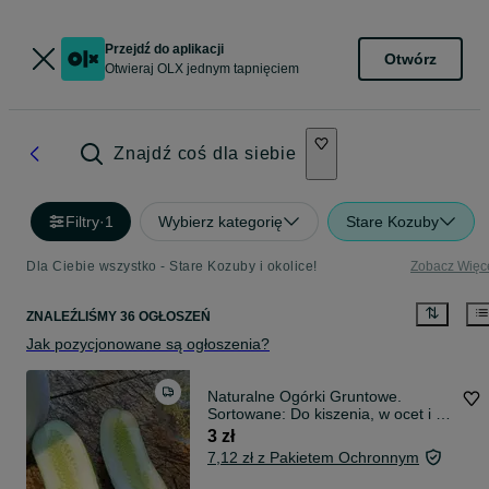
Przejdź do aplikacji
Otwórz
Otwieraj OLX jednym tapnięciem
Znajdź coś dla siebie
Filtry
·
1
Wybierz kategorię
Stare Kozuby
Dla Ciebie wszystko - Stare Kozuby i okolice!
Zobacz Więc
ZNALEŹLIŚMY 36 OGŁOSZEŃ
Jak pozycjonowane są ogłoszenia?
Naturalne Ogórki Gruntowe.
Sortowane: Do kiszenia, w ocet i na
mizerię
3 zł
7,12 zł z Pakietem Ochronnym