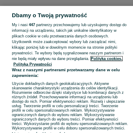
Dbamy o Twoją prywatność
Strona główna
Mazowieckie
Stare Iganie
My i nasi
447
partnerzy przechowujemy lub uzyskujemy dostęp do
informacji na urządzeniu, takich jak unikalne identyfikatory w
KATEGORIA
plikach cookie w celu przetwarzania danych osobowych.
Użytkownik może zaakceptować wybory lub zarządzać nimi,
Skorzystaj z największego serwisu ogłoszeniowego - Stare Iganie i okolice! Kupuj to, czego pragniesz i sprzedawaj to, czego już nie potrzebujesz!
Zobacz Więc
klikając poniżej lub w dowolnym momencie na stronie polityki
prywatności. Te wybory będą sygnalizowane naszym partnerom i
nie będą miały wpływu na dane przeglądania.
Polityka cookies,
Mapa kategorii
Polityka Prywatności
Mapa miejscowości
Wraz z naszymi partnerami przetwarzamy dane w celu
zapewnienia:
Mapa ministron
Popularne wyszukiwania
Użycie dokładnych danych geolokalizacyjnych. Aktywne
skanowanie charakterystyki urządzenia do celów identyfikacji.
Rozumienie odbiorców dzięki statystyce lub kombinacji danych z
różnych źródeł. Przechowywanie informacji na urządzeniu lub
dostęp do nich. Pomiar efektywności reklam. Rozwój i ulepszanie
usług. Tworzenie profili w celu personalizacji treści. Tworzenie
profili w celu spersonalizowanych reklam. Wykorzystywanie
ograniczonych danych do wyboru reklam. Wykorzystywanie
ograniczonych danych do wyboru treści. Pomiar efektywności
treści. Wykorzystanie profili do wyboru spersonalizowanych reklam.
Wykorzystywanie profili w celu doboru spersonalizowanych treści.