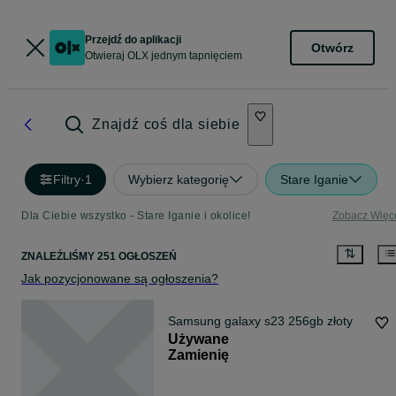
Przejdź do aplikacji
Otwórz
Otwieraj OLX jednym tapnięciem
Znajdź coś dla siebie
Filtry
·
1
Wybierz kategorię
Stare Iganie
Dla Ciebie wszystko - Stare Iganie i okolice!
Zobacz Więc
ZNALEŹLIŚMY 251 OGŁOSZEŃ
Jak pozycjonowane są ogłoszenia?
Samsung galaxy s23 256gb złoty
Używane
Zamienię