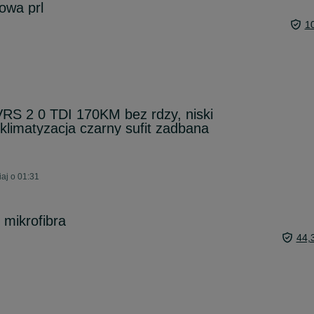
owa prl
1
VRS 2 0 TDI 170KM bez rdzy, niski
klimatyzacja czarny sufit zadbana
aj o 01:31
 mikrofibra
44,