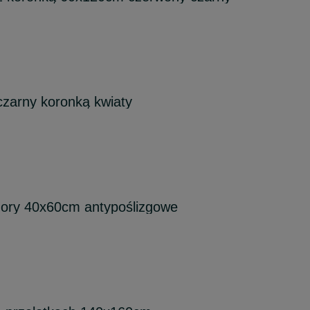
czarny koronką kwiaty
zory 40x60cm antypoślizgowe