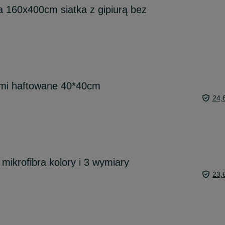
a 160x400cm siatka z gipiurą bez
ami haftowane 40*40cm
24,
mikrofibra kolory i 3 wymiary
23,