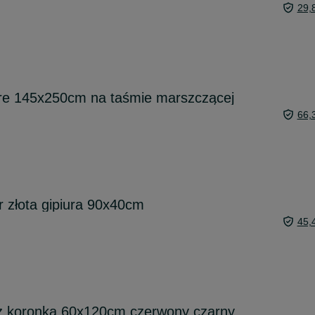
29,
re 145x250cm na taśmie marszczącej
66,
r złota gipiura 90x40cm
45,
 z koronką 60x120cm czerwony czarny