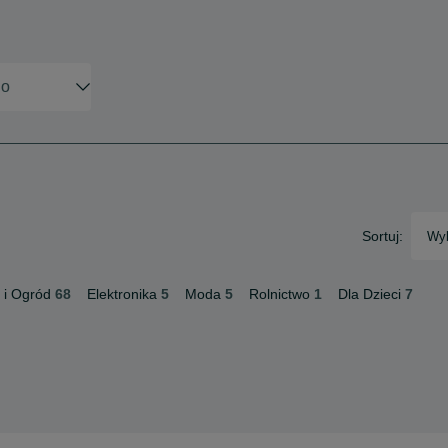
Sortuj:
Wyb
i Ogród
68
Elektronika
5
Moda
5
Rolnictwo
1
Dla Dzieci
7