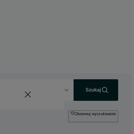
Odległość
+0 km
Szukaj
Obserwuj wyszukiwanie