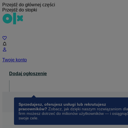
Przejdź do głównej części
Przejdź do stopki
Czat
Twoje konto
Dodaj ogłoszenie
Dla biznesu
opens in a new tab
Sprzedajesz, oferujesz usługi lub rekrutujesz
pracowników?
Zobacz, jak dzięki naszym rozwiązaniom dl
firm możesz dotrzeć do milionów użytkowników — i osiągną
swoje cele.