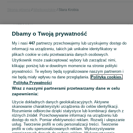
Strona główna
Wielkopolskie
Stara Krobia
KATEGORIA
Dbamy o Twoją prywatność
Popularne wyszukiwania
My i nasi
447
partnerzy przechowujemy lub uzyskujemy dostęp do
komputer gamingowy
informacji na urządzeniu, takich jak unikalne identyfikatory w
plikach cookie w celu przetwarzania danych osobowych.
Użytkownik może zaakceptować wybory lub zarządzać nimi,
Skorzystaj z największego serwisu ogłoszeniowego - Stara Krobia i okolice! Kupuj to, czego pragniesz i sprzedawaj to, czego już nie potrzebujesz!
Zobacz Więc
klikając poniżej lub w dowolnym momencie na stronie polityki
prywatności. Te wybory będą sygnalizowane naszym partnerom i
nie będą miały wpływu na dane przeglądania.
Polityka cookies,
Mapa kategorii
Polityka Prywatności
Mapa miejscowości
Wraz z naszymi partnerami przetwarzamy dane w celu
Mapa ministron
zapewnienia:
Popularne wyszukiwania
Użycie dokładnych danych geolokalizacyjnych. Aktywne
skanowanie charakterystyki urządzenia do celów identyfikacji.
Rozumienie odbiorców dzięki statystyce lub kombinacji danych z
różnych źródeł. Przechowywanie informacji na urządzeniu lub
dostęp do nich. Pomiar efektywności reklam. Rozwój i ulepszanie
usług. Tworzenie profili w celu personalizacji treści. Tworzenie
profili w celu spersonalizowanych reklam. Wykorzystywanie