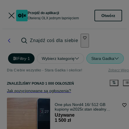
Przejdź do aplikacji
Otwórz
Otwieraj OLX jednym tapnięciem
Znajdź coś dla siebie
Filtry
·
1
Wybierz kategorię
Stara Gadka
Dla Ciebie wszystko - Stara Gadka i okolice!
Zobacz Więc
ZNALEŹLIŚMY
PONAD
1 000 OGŁOSZEŃ
Jak pozycjonowane są ogłoszenia?
One plus Nord4 16/ 512 GB
kupiony w2025r.stan idealny
sprzedam.1500zł.
Używane
1 500 zł