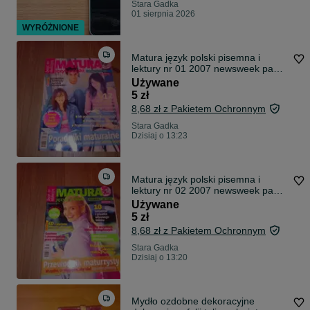
Stara Gadka
01 sierpnia 2026
WYRÓŻNIONE
Matura język polski pisemna i
lektury nr 01 2007 newsweek pani
domu
Używane
5 zł
8,68 zł z Pakietem Ochronnym
Stara Gadka
Dzisiaj o 13:23
Matura język polski pisemna i
lektury nr 02 2007 newsweek pani
domu
Używane
5 zł
8,68 zł z Pakietem Ochronnym
Stara Gadka
Dzisiaj o 13:20
Mydło ozdobne dekoracyjne