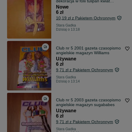
dekoracja w folii tulipan kwiat
kwiatek
Nowe
6 zł
10,19 zł z Pakietem Ochronnym
Stara Gadka
Dzisiaj o 13:18
Club nr 5 2001 gazeta czasopismo
angielskie magazyn Williams
Używane
6 zł
9,71 zł z Pakietem Ochronnym
Stara Gadka
Dzisiaj o 13:14
Club nr 5 2003 gazeta czasopismo
angielskie magazyn sugababes
Używane
6 zł
9,71 zł z Pakietem Ochronnym
Stara Gadka