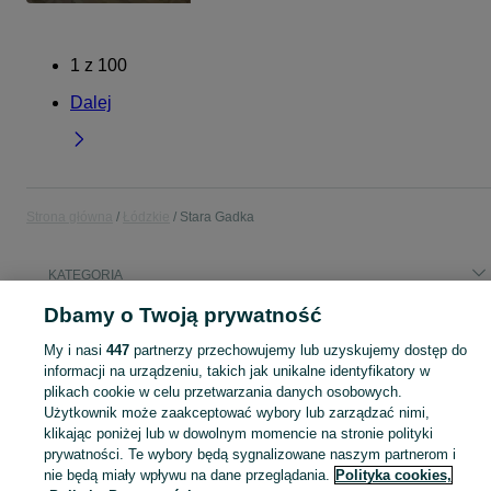
1
z
100
Dalej
Strona główna
Łódzkie
Stara Gadka
KATEGORIA
Dbamy o Twoją prywatność
Popularne wyszukiwania
My i nasi
447
partnerzy przechowujemy lub uzyskujemy dostęp do
wuko
hala
informacji na urządzeniu, takich jak unikalne identyfikatory w
plikach cookie w celu przetwarzania danych osobowych.
Użytkownik może zaakceptować wybory lub zarządzać nimi,
Skorzystaj z największego serwisu ogłoszeniowego - Stara Gadka i okolice! Kupuj to, czego pragniesz i sprzedawaj to, czego już nie potrzebujesz!
Zobacz Więc
klikając poniżej lub w dowolnym momencie na stronie polityki
prywatności. Te wybory będą sygnalizowane naszym partnerom i
Mapa kategorii
nie będą miały wpływu na dane przeglądania.
Polityka cookies,