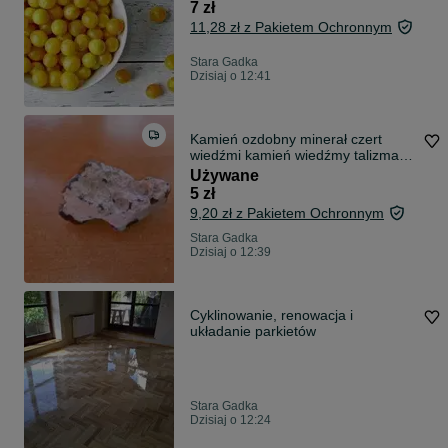
7 zł
11,28 zł z Pakietem Ochronnym
Stara Gadka
Dzisiaj o 12:41
Kamień ozdobny minerał czert
wiedźmi kamień wiedźmy talizman
7
Używane
5 zł
9,20 zł z Pakietem Ochronnym
Stara Gadka
Dzisiaj o 12:39
Cyklinowanie, renowacja i
układanie parkietów
Stara Gadka
Dzisiaj o 12:24