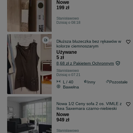
Nowe
199 zł
Stanisławowo
Dzisiaj o 08:18
Dłuższa bluzeczka bez rękawów w
kolorze ciemnoszarym
Używane
5 zł
8,68 zł z Pakietem Ochronnym
Stanisławowo
Dzisiaj o 07:21
L / 40
Inny
Pozostałe
Bawełna
Nowa 1/2 Ceny sofa 2 os. VIMLE z
Ikea Saxemara czarno-niebieski
Nowe
949 zł
Stanisławowo