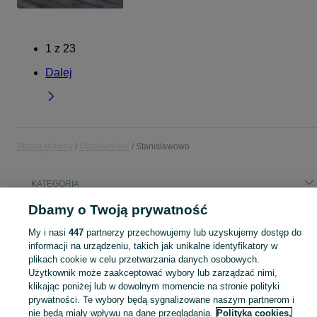
1
z
23
Dalej
Strona główna
Mazowieckie
Stanisławowo
KATEGORIA
Dbamy o Twoją prywatność
Popularne wyszukiwania
My i nasi
447
partnerzy przechowujemy lub uzyskujemy dostęp do
dk trans
modlin
informacji na urządzeniu, takich jak unikalne identyfikatory w
plikach cookie w celu przetwarzania danych osobowych.
Użytkownik może zaakceptować wybory lub zarządzać nimi,
Skorzystaj z największego serwisu ogłoszeniowego - Stanisławowo i okolice! Kupuj to, czego pragniesz i sprzedawaj to, czego już nie potrzebujesz!
Zobacz Więc
klikając poniżej lub w dowolnym momencie na stronie polityki
prywatności. Te wybory będą sygnalizowane naszym partnerom i
Mapa kategorii
nie będą miały wpływu na dane przeglądania.
Polityka cookies,