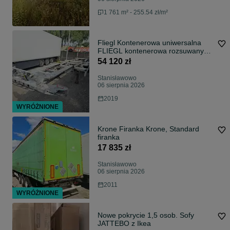
1 761 m² - 255.54 zł/m²
Fliegl Kontenerowa uniwersalna
FLIEGL kontenerowa rozsuwany
przód i tył, podnoszona oś
54 120 zł
Stanisławowo
06 sierpnia 2026
2019
WYRÓŻNIONE
Krone Firanka Krone, Standard
firanka
17 835 zł
Stanisławowo
06 sierpnia 2026
2011
WYRÓŻNIONE
Nowe pokrycie 1,5 osob. Sofy
JATTEBO z Ikea