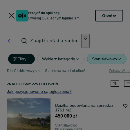
Przejdź do aplikacji
Otwórz
Otwieraj OLX jednym tapnięciem
Znajdź coś dla siebie
Filtry
·
1
Wybierz kategorię
Stanisławowo
Dla Ciebie wszystko - Stanisławowo i okolice!
Zobacz Więc
ZNALEŹLIŚMY 225 OGŁOSZEŃ
Jak pozycjonowane są ogłoszenia?
Działka budowlana na sprzedaż -
1761 m2
450 000 zł
Stanisławowo
06 sierpnia 2026