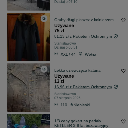
Dzisiaj o 07:10
Gruby długi płaszcz z kołnierzem
Używane
75 zł
81,13 zł z Pakietem Ochronnym
Stanisławowo
Dzisiaj o 05:51
XXL / 44
Wełna
Lekka dziewczęca katana
Używane
13 zł
16,96 zł z Pakietem Ochronnym
Stanisławowo
07 sierpnia 2026
110
Niebieski
1/3 ceny gokart na pedały
KETLLER 3-8 lat bezawaryjny