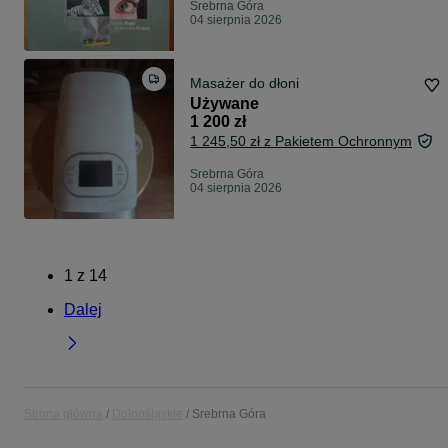
Srebrna Góra
04 sierpnia 2026
Masażer do dłoni
Używane
1 200 zł
1 245,50 zł z Pakietem Ochronnym
Srebrna Góra
04 sierpnia 2026
1
z
14
Dalej
Strona główna
Dolnośląskie
Srebrna Góra