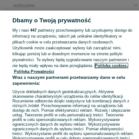
KATEGORIA
Dbamy o Twoją prywatność
Popularne wyszukiwania
srebrna gora
woom 4 off
cat koparkoladowarka
My i nasi
447
partnerzy przechowujemy lub uzyskujemy dostęp do
streamer sieciowy
odtwarzacz sieciowy
gry xbox one
informacji na urządzeniu, takich jak unikalne identyfikatory w
plikach cookie w celu przetwarzania danych osobowych.
Użytkownik może zaakceptować wybory lub zarządzać nimi,
Skorzystaj z największego serwisu ogłoszeniowego - Srebrna Góra i okolice! Kupuj to, czego pragniesz i sprzedawaj to, czego już nie potrzebujesz!
Zobacz Więc
klikając poniżej lub w dowolnym momencie na stronie polityki
prywatności. Te wybory będą sygnalizowane naszym partnerom i
nie będą miały wpływu na dane przeglądania.
Polityka cookies,
Mapa kategorii
Polityka Prywatności
Mapa miejscowości
Wraz z naszymi partnerami przetwarzamy dane w celu
zapewnienia:
Mapa ministron
Popularne wyszukiwania
Użycie dokładnych danych geolokalizacyjnych. Aktywne
skanowanie charakterystyki urządzenia do celów identyfikacji.
Rozumienie odbiorców dzięki statystyce lub kombinacji danych z
różnych źródeł. Przechowywanie informacji na urządzeniu lub
dostęp do nich. Pomiar efektywności reklam. Rozwój i ulepszanie
usług. Tworzenie profili w celu personalizacji treści. Tworzenie
profili w celu spersonalizowanych reklam. Wykorzystywanie
ograniczonych danych do wyboru reklam. Wykorzystywanie
ograniczonych danych do wyboru treści. Pomiar efektywności
treści. Wykorzystanie profili do wyboru spersonalizowanych reklam.
Wykorzystywanie profili w celu doboru spersonalizowanych treści.