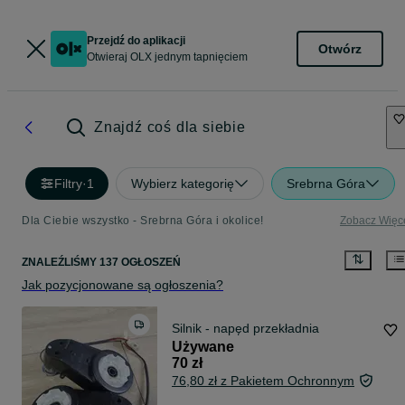
Przejdź do aplikacji
Otwórz
Otwieraj OLX jednym tapnięciem
Znajdź coś dla siebie
Filtry
·
1
Wybierz kategorię
Srebrna Góra
Dla Ciebie wszystko - Srebrna Góra i okolice!
Zobacz Więc
ZNALEŹLIŚMY 137 OGŁOSZEŃ
Jak pozycjonowane są ogłoszenia?
Silnik - napęd przekładnia
Używane
70 zł
76,80 zł z Pakietem Ochronnym