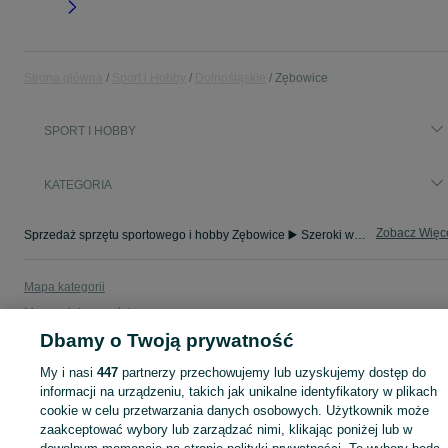
Strona główna
Sport i Hobby
Dolnośląskie
Zębowice
SPORT I HOBBY
KATEGORIA
Zobacz Więc
Sprzedaż sprzętu sportowego i hobby Zębowice ▶️ Szeroki wybór produktów ✅ Nowe i używane w atrakcyjnych cenach ✌ Sprawdź ogłoszenia na OLX.pl!
Mapa kategorii
Mapa miejscowości
Dbamy o Twoją prywatność
Mapa ministron
Popularne wyszukiwania
My i nasi
447
partnerzy przechowujemy lub uzyskujemy dostęp do
informacji na urządzeniu, takich jak unikalne identyfikatory w plikach
cookie w celu przetwarzania danych osobowych. Użytkownik może
zaakceptować wybory lub zarządzać nimi, klikając poniżej lub w