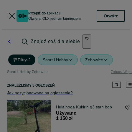
Przejdź do aplikacji
Otwórz
Otwieraj OLX jednym tapnięciem
Znajdź coś dla siebie
Filtry
·
2
Sport i Hobby
Zębowice
Sport i Hobby Zębowice
Zobacz Więc
ZNALEŹLIŚMY 5 OGŁOSZEŃ
Jak pozycjonowane są ogłoszenia?
Hulajnoga Kukirin g3 stan bdb
Używane
1 150 zł