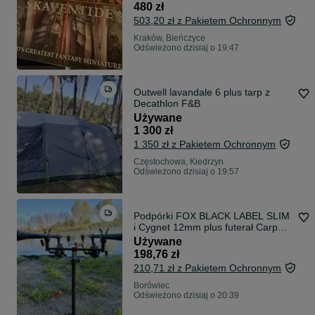
480 zł
503,20 zł z Pakietem Ochronnym
Kraków, Bieńczyce
Odświeżono dzisiaj o 19:47
Outwell lavandale 6 plus tarp z
Decathlon F&B
Używane
1 300 zł
1 350 zł z Pakietem Ochronnym
Częstochowa, Kiedrzyn
Odświeżono dzisiaj o 19:57
Podpórki FOX BLACK LABEL SLIM
i Cygnet 12mm plus futerał Carp
Spirit XL
Używane
198,76 zł
210,71 zł z Pakietem Ochronnym
Borówiec
Odświeżono dzisiaj o 20:39