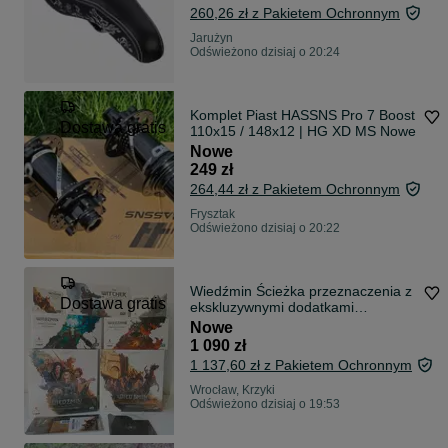
260,26 zł z Pakietem Ochronnym
Jarużyn
Odświeżono dzisiaj o 20:24
Komplet Piast HASSNS Pro 7 Boost
Dostawa gratis
110x15 / 148x12 | HG XD MS Nowe
Nowe
249 zł
264,44 zł z Pakietem Ochronnym
Frysztak
Odświeżono dzisiaj o 20:22
Wiedźmin Ścieżka przeznaczenia z
Dostawa gratis
ekskluzywnymi dodatkami
Gamefound!
Nowe
1 090 zł
1 137,60 zł z Pakietem Ochronnym
Wrocław, Krzyki
Odświeżono dzisiaj o 19:53