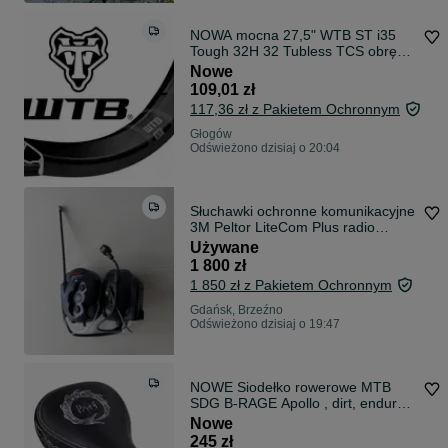
NOWA mocna 27,5" WTB ST i35
Tough 32H 32 Tubless TCS obręcz
rowerowa mullet 640g Faktura VAT
Nowe
23%
109,01 zł
117,36 zł z Pakietem Ochronnym
Głogów
Odświeżono dzisiaj o 20:04
Słuchawki ochronne komunikacyjne
3M Peltor LiteCom Plus radio
bluetooth asg strzelnica
Używane
1 800 zł
1 850 zł z Pakietem Ochronnym
Gdańsk, Brzeźno
Odświeżono dzisiaj o 19:47
NOWE Siodełko rowerowe MTB
SDG B-RAGE Apollo , dirt, enduro,
freeride
Nowe
245 zł