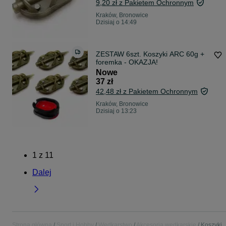
9,20 zł z Pakietem Ochronnym
Kraków, Bronowice
Dzisiaj o 14:49
ZESTAW 6szt. Koszyki ARC 60g +
foremka - OKAZJA!
Nowe
37 zł
42,48 zł z Pakietem Ochronnym
Kraków, Bronowice
Dzisiaj o 13:23
1
z
11
Dalej
Strona główna
Sport i Hobby
Wędkarstwo
Akcesoria wędkarskie
Koszyki