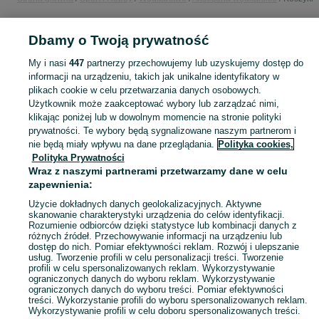
POLSKA
Dbamy o Twoją prywatność
My i nasi
447
partnerzy przechowujemy lub uzyskujemy dostęp do
KATEGORIA
informacji na urządzeniu, takich jak unikalne identyfikatory w
plikach cookie w celu przetwarzania danych osobowych.
Użytkownik może zaakceptować wybory lub zarządzać nimi,
Zobacz Więc
Sprzedaż koszyczków wędkarskich w Polsce ▶️ Nowe i używane oferty ✅ Szeroki wybór produktów w atrakcyjnych cenach ✌ Znajdź ogłoszenia na OLX.pl!
klikając poniżej lub w dowolnym momencie na stronie polityki
prywatności. Te wybory będą sygnalizowane naszym partnerom i
nie będą miały wpływu na dane przeglądania.
Polityka cookies,
Mapa kategorii
Polityka Prywatności
Mapa miejscowości
Wraz z naszymi partnerami przetwarzamy dane w celu
zapewnienia:
Mapa ministron
Popularne wyszukiwania
Użycie dokładnych danych geolokalizacyjnych. Aktywne
skanowanie charakterystyki urządzenia do celów identyfikacji.
Rozumienie odbiorców dzięki statystyce lub kombinacji danych z
różnych źródeł. Przechowywanie informacji na urządzeniu lub
dostęp do nich. Pomiar efektywności reklam. Rozwój i ulepszanie
usług. Tworzenie profili w celu personalizacji treści. Tworzenie
profili w celu spersonalizowanych reklam. Wykorzystywanie
ograniczonych danych do wyboru reklam. Wykorzystywanie
ograniczonych danych do wyboru treści. Pomiar efektywności
treści. Wykorzystanie profili do wyboru spersonalizowanych reklam.
Wykorzystywanie profili w celu doboru spersonalizowanych treści.