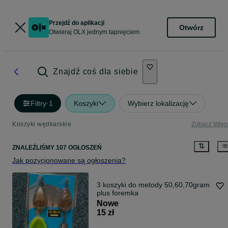
Przejdź do aplikacji
Otwórz
Otwieraj OLX jednym tapnięciem
Znajdź coś dla siebie
Filtry
·
1
Koszyki
Wybierz lokalizację
Koszyki wędkarskie
Zobacz Więc
ZNALEŹLIŚMY 107 OGŁOSZEŃ
Jak pozycjonowane są ogłoszenia?
3 koszyki do metody 50,60,70gram
plus foremka
Nowe
15 zł