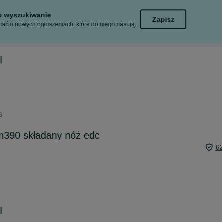
to wyszukiwanie
Zapisz
ać o nowych ogłoszeniach, które do niego pasują.
l
6
m390 składany nóż edc
6
l