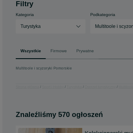
Filtry
Kategoria
Podkategoria
Turystyka
Multitoole i scyzor
Wszystkie
Firmowe
Prywatne
Multitoole i scyzoryki Pomorskie
Strona główna
Sport i Hobby
Turystyka
Osprzęt turystyczny
Multitool
Znaleźliśmy 570 ogłoszeń