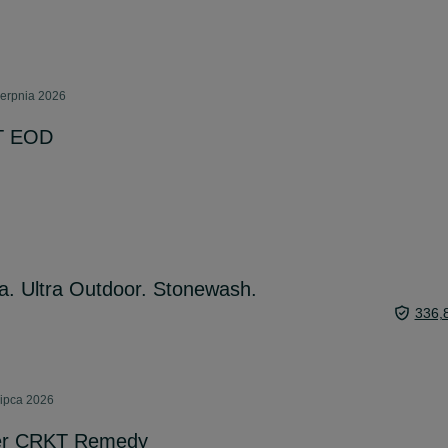
ierpnia 2026
T EOD
a. Ultra Outdoor. Stonewash.
336,
lipca 2026
der CRKT Remedy