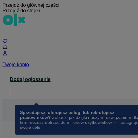
Przejdź do głównej części
Przejdź do stopki
Czat
Twoje konto
Dodaj ogłoszenie
Dla biznesu
opens in a new tab
Sprzedajesz, oferujesz usługi lub rekrutujesz
pracowników?
Zobacz, jak dzięki naszym rozwiązaniom dl
firm możesz dotrzeć do milionów użytkowników — i osiągną
swoje cele.