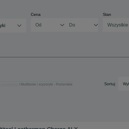
Cena
Stan
Wszystkie
yki
Sortuj:
Wyb
e i scyzoryki
Multitoole i scyzoryki - Pomorskie