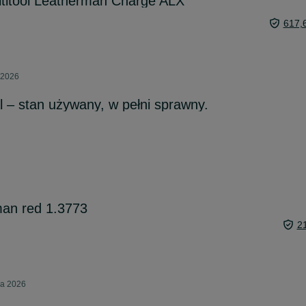
ltitool Leatherman Charge ALX
617,
 2026
 – stan używany, w pełni sprawny.
man red 1.3773
2
ca 2026