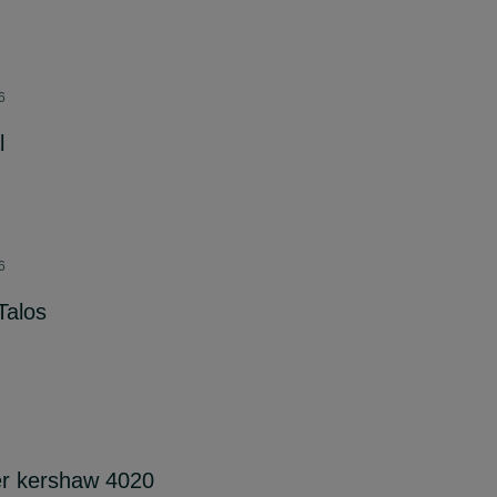
6
l
6
Talos
er kershaw 4020