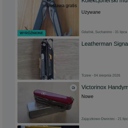
Kolekcjonerski mu
Dostawa gratis
Używane
Gdańsk, Suchanino - 31 lipca
WYRÓŻNIONE
Leatherman Signal
Tczew - 04 sierpnia 2026
Victorinox Handy
Nowe
Zajączkowo-Dworzec - 21 lip