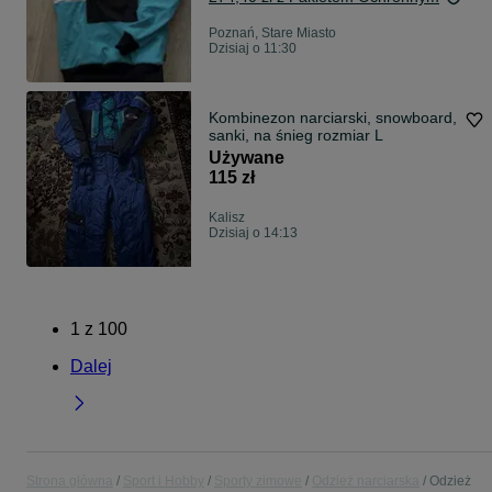
Poznań, Stare Miasto
Dzisiaj o 11:30
Kombinezon narciarski, snowboard,
sanki, na śnieg rozmiar L
Używane
115 zł
Kalisz
Dzisiaj o 14:13
1
z
100
Dalej
Strona główna
Sport i Hobby
Sporty zimowe
Odzież narciarska
Odzież