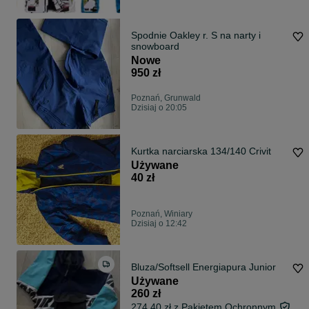
Spodnie Oakley r. S na narty i
snowboard
Nowe
950 zł
Poznań, Grunwald
Dzisiaj o 20:05
Kurtka narciarska 134/140 Crivit
Używane
40 zł
Poznań, Winiary
Dzisiaj o 12:42
Bluza/Softsell Energiapura Junior
Używane
260 zł
274,40 zł z Pakietem Ochronnym