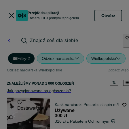
Przejdź do aplikacji
Otwórz
Otwieraj OLX jednym tapnięciem
Znajdź coś dla siebie
Filtry
·
2
Odzież narciarska
Wielkopolskie
Odzież narciarska Wielkopolskie
Zobacz Więc
ZNALEŹLIŚMY
PONAD
1 000 OGŁOSZEŃ
Jak pozycjonowane są ogłoszenia?
Kask narciarski Poc artic sl spin m/l
Dostawa gratis
Używane
300 zł
316 zł z Pakietem Ochronnym