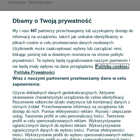
narciarska - Wielkopolskie
POLSKA » WIELKOPOLSKIE
Dbamy o Twoją prywatność
My i nasi
447
partnerzy przechowujemy lub uzyskujemy dostęp do
KATEGORIA
informacji na urządzeniu, takich jak unikalne identyfikatory w
plikach cookie w celu przetwarzania danych osobowych.
Użytkownik może zaakceptować wybory lub zarządzać nimi,
Zobacz Więc
Sprzedaż odzieży narciarskiej Wielkopolskie ▶️ Nowe i używane oferty ✅ Szeroki wybór produktów w atrakcyjnych cenach ✌ Znajdź ogłoszenia na OLX.pl!
klikając poniżej lub w dowolnym momencie na stronie polityki
prywatności. Te wybory będą sygnalizowane naszym partnerom i
nie będą miały wpływu na dane przeglądania.
Polityka cookies,
Mapa kategorii
Polityka Prywatności
Mapa miejscowości
Wraz z naszymi partnerami przetwarzamy dane w celu
zapewnienia:
Mapa ministron
Popularne wyszukiwania
Użycie dokładnych danych geolokalizacyjnych. Aktywne
skanowanie charakterystyki urządzenia do celów identyfikacji.
Rozumienie odbiorców dzięki statystyce lub kombinacji danych z
różnych źródeł. Przechowywanie informacji na urządzeniu lub
dostęp do nich. Pomiar efektywności reklam. Rozwój i ulepszanie
usług. Tworzenie profili w celu personalizacji treści. Tworzenie
profili w celu spersonalizowanych reklam. Wykorzystywanie
ograniczonych danych do wyboru reklam. Wykorzystywanie
ograniczonych danych do wyboru treści. Pomiar efektywności
treści. Wykorzystanie profili do wyboru spersonalizowanych reklam.
Wykorzystywanie profili w celu doboru spersonalizowanych treści.