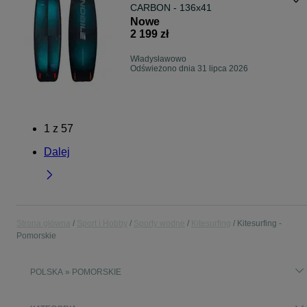
CARBON - 136x41
Nowe
2 199 zł
Władysławowo
Odświeżono dnia 31 lipca 2026
1
z
57
Dalej
Strona główna
Sport i Hobby
Sporty wodne
Kitesurfing
Kitesurfing -
Pomorskie
POLSKA » POMORSKIE