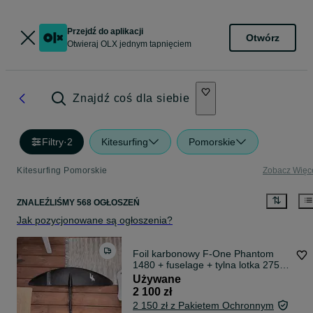
Przejdź do aplikacji
Otwórz
Otwieraj OLX jednym tapnięciem
Znajdź coś dla siebie
Filtry
·
2
Kitesurfing
Pomorskie
Kitesurfing Pomorskie
Zobacz Więc
ZNALEŹLIŚMY 568 OGŁOSZEŃ
Jak pozycjonowane są ogłoszenia?
Foil karbonowy F-One Phantom
1480 + fuselage + tylna lotka 275 -
możliwość odbioru Chałupy 3
Używane
2 100 zł
2 150 zł z Pakietem Ochronnym