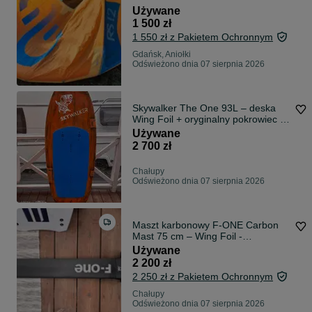
Używane
1 500 zł
1 550 zł z Pakietem Ochronnym
Gdańsk, Aniołki
Odświeżono dnia 07 sierpnia 2026
Skywalker The One 93L – deska
Wing Foil + oryginalny pokrowiec +
strapy - możliwość odbioru Chałupy
Używane
3
2 700 zł
Chałupy
Odświeżono dnia 07 sierpnia 2026
Maszt karbonowy F-ONE Carbon
Mast 75 cm – Wing Foil -
możliwość odbioru Chałupy 3
Używane
2 200 zł
2 250 zł z Pakietem Ochronnym
Chałupy
Odświeżono dnia 07 sierpnia 2026