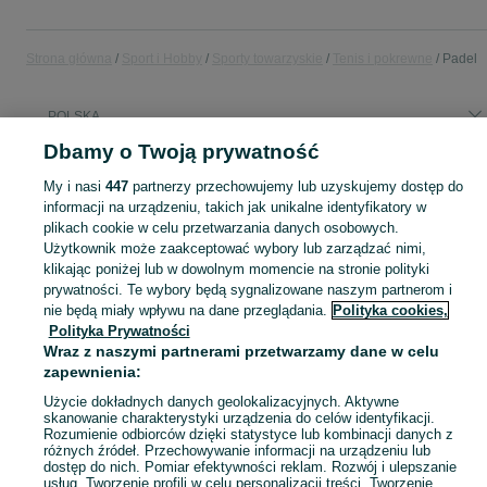
Strona główna
Sport i Hobby
Sporty towarzyskie
Tenis i pokrewne
Padel
POLSKA
Dbamy o Twoją prywatność
KATEGORIA
My i nasi
447
partnerzy przechowujemy lub uzyskujemy dostęp do
informacji na urządzeniu, takich jak unikalne identyfikatory w
plikach cookie w celu przetwarzania danych osobowych.
Zobacz Więc
Sprzedaż sprzętu do padla w Polsce ▶️ Aktualne oferty nowe i używane ✅ Szeroki wybór produktów w najlepszych cenach ✌ Przeglądaj ogłoszenia na OLX.pl!
Użytkownik może zaakceptować wybory lub zarządzać nimi,
klikając poniżej lub w dowolnym momencie na stronie polityki
Mapa kategorii
prywatności. Te wybory będą sygnalizowane naszym partnerom i
nie będą miały wpływu na dane przeglądania.
Polityka cookies,
Mapa miejscowości
Polityka Prywatności
Mapa ministron
Wraz z naszymi partnerami przetwarzamy dane w celu
zapewnienia:
Popularne wyszukiwania
Użycie dokładnych danych geolokalizacyjnych. Aktywne
skanowanie charakterystyki urządzenia do celów identyfikacji.
Rozumienie odbiorców dzięki statystyce lub kombinacji danych z
różnych źródeł. Przechowywanie informacji na urządzeniu lub
dostęp do nich. Pomiar efektywności reklam. Rozwój i ulepszanie
usług. Tworzenie profili w celu personalizacji treści. Tworzenie