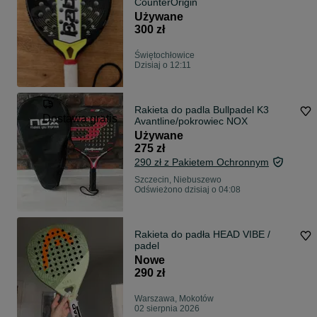
CounterOrigin
Używane
300 zł
Świętochłowice
Dzisiaj o 12:11
Rakieta do padla Bullpadel K3
Dostawa gratis
Avantline/pokrowiec NOX
Używane
275 zł
290 zł z Pakietem Ochronnym
Szczecin, Niebuszewo
Odświeżono dzisiaj o 04:08
Rakieta do padła HEAD VIBE /
padel
Nowe
290 zł
Warszawa, Mokotów
02 sierpnia 2026