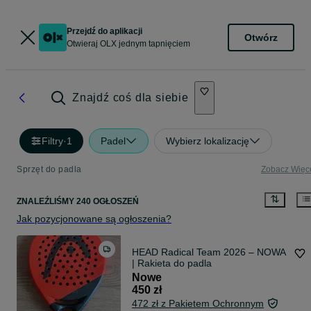
Przejdź do aplikacji
Otwórz
Otwieraj OLX jednym tapnięciem
Znajdź coś dla siebie
Filtry
·
1
Padel
Wybierz lokalizację
Sprzęt do padla
Zobacz Więc
ZNALEŹLIŚMY 240 OGŁOSZEŃ
Jak pozycjonowane są ogłoszenia?
HEAD Radical Team 2026 – NOWA
| Rakieta do padla
Nowe
450 zł
472 zł z Pakietem Ochronnym