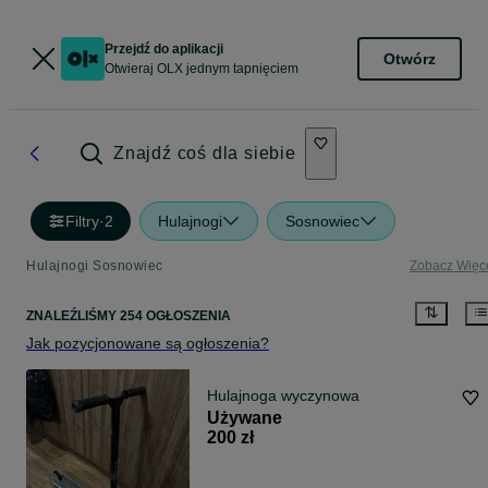
Przejdź do aplikacji
Otwórz
Otwieraj OLX jednym tapnięciem
Znajdź coś dla siebie
Filtry
·
2
Hulajnogi
Sosnowiec
Hulajnogi Sosnowiec
Zobacz Więc
ZNALEŹLIŚMY 254 OGŁOSZENIA
Jak pozycjonowane są ogłoszenia?
Hulajnoga wyczynowa
Używane
200 zł