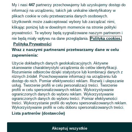
My i nasi
447
partnerzy przechowujemy lub uzyskujemy dostęp do
informacji na urządzeniu, takich jak unikalne identyfikatory w
KATEGORIA
plikach cookie w celu przetwarzania danych osobowych.
Użytkownik może zaakceptować wybory lub zarządzać nimi,
Zobacz Więc
Sprzedaż hulajnóg Sosnowiec ▶️ Aktualne oferty nowe i używane ✅ Szeroki wybór produktów w atrakcyjnych cenach ✌ Przeglądaj ogłoszenia na OLX.pl!
klikając poniżej lub w dowolnym momencie na stronie polityki
prywatności. Te wybory będą sygnalizowane naszym partnerom i
nie będą miały wpływu na dane przeglądania.
Polityka cookies,
Mapa kategorii
Polityka Prywatności
Mapa miejscowości
Wraz z naszymi partnerami przetwarzamy dane w celu
zapewnienia:
Mapa ministron
Użycie dokładnych danych geolokalizacyjnych. Aktywne
Popularne wyszukiwania
skanowanie charakterystyki urządzenia do celów identyfikacji.
Rozumienie odbiorców dzięki statystyce lub kombinacji danych z
różnych źródeł. Przechowywanie informacji na urządzeniu lub
dostęp do nich. Pomiar efektywności reklam. Rozwój i ulepszanie
usług. Tworzenie profili w celu personalizacji treści. Tworzenie
profili w celu spersonalizowanych reklam. Wykorzystywanie
ograniczonych danych do wyboru reklam. Wykorzystywanie
ograniczonych danych do wyboru treści. Pomiar efektywności
treści. Wykorzystanie profili do wyboru spersonalizowanych reklam.
Wykorzystywanie profili w celu doboru spersonalizowanych treści.
Lista partnerów (dostawców)
Akceptuj wszystkie