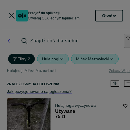
Przejdź do aplikacji
Otwórz
Otwieraj OLX jednym tapnięciem
Znajdź coś dla siebie
Filtry
·
2
Hulajnogi
Mińsk Mazowiecki
Hulajnogi Mińsk Mazowiecki
Zobacz Więc
ZNALEŹLIŚMY 34 OGŁOSZENIA
Jak pozycjonowane są ogłoszenia?
Hulajnoga wyczynowa
Używane
75 zł