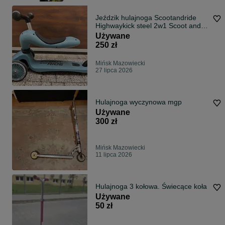
Jeździk hulajnoga Scootandride
Highwaykick steel 2w1 Scoot and
Ride stan bardzo dobry
Używane
250 zł
Mińsk Mazowiecki
27 lipca 2026
Hulajnoga wyczynowa mgp
Używane
300 zł
Mińsk Mazowiecki
11 lipca 2026
Hulajnoga 3 kołowa. Świecące koła
Używane
50 zł