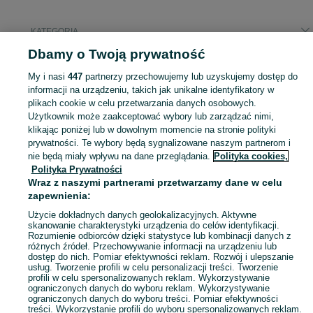
KATEGORIA
Dbamy o Twoją prywatność
Popularne wyszukiwania
My i nasi
447
partnerzy przechowujemy lub uzyskujemy dostęp do
scoot and ride
informacji na urządzeniu, takich jak unikalne identyfikatory w
plikach cookie w celu przetwarzania danych osobowych.
Użytkownik może zaakceptować wybory lub zarządzać nimi,
Zobacz Więc
Sprzedaż hulajnóg Mińsk Mazowiecki ▶️ Aktualne oferty nowe i używane ✅ Szeroki wybór produktów w atrakcyjnych cenach ✌ Przeglądaj ogłoszenia na OLX.pl!
klikając poniżej lub w dowolnym momencie na stronie polityki
prywatności. Te wybory będą sygnalizowane naszym partnerom i
nie będą miały wpływu na dane przeglądania.
Polityka cookies,
Mapa kategorii
Polityka Prywatności
Mapa miejscowości
Wraz z naszymi partnerami przetwarzamy dane w celu
zapewnienia:
Mapa ministron
Popularne wyszukiwania
Użycie dokładnych danych geolokalizacyjnych. Aktywne
skanowanie charakterystyki urządzenia do celów identyfikacji.
Rozumienie odbiorców dzięki statystyce lub kombinacji danych z
różnych źródeł. Przechowywanie informacji na urządzeniu lub
dostęp do nich. Pomiar efektywności reklam. Rozwój i ulepszanie
usług. Tworzenie profili w celu personalizacji treści. Tworzenie
profili w celu spersonalizowanych reklam. Wykorzystywanie
ograniczonych danych do wyboru reklam. Wykorzystywanie
ograniczonych danych do wyboru treści. Pomiar efektywności
treści. Wykorzystanie profili do wyboru spersonalizowanych reklam.