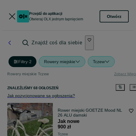
Przejdź do aplikacji
Otwórz
Otwieraj OLX jednym tapnięciem
Znajdź coś dla siebie
Filtry
·
2
Rowery miejskie
Tczew
Rowery miejskie Tczew
Zobacz Więc
ZNALEŹLIŚMY 68 OGŁOSZEŃ
Jak pozycjonowane są ogłoszenia?
Rower miejski GOETZE Mood NL
26 ALU damski
Jak nowe
900 zł
Tczew