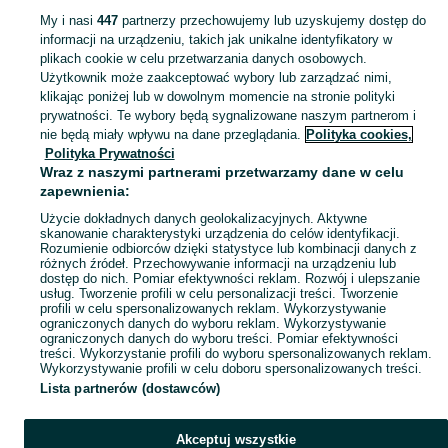
My i nasi
447
partnerzy przechowujemy lub uzyskujemy dostęp do
informacji na urządzeniu, takich jak unikalne identyfikatory w
KATEGORIA
plikach cookie w celu przetwarzania danych osobowych.
Użytkownik może zaakceptować wybory lub zarządzać nimi,
Zobacz Więc
Sprzedaż rowerów miejskich Tczew ▶️ Aktualne oferty nowe i używane ✅ Szeroki wybór produktów w najlepszych cenach ✌ Sprawdź oferty na OLX.pl!
klikając poniżej lub w dowolnym momencie na stronie polityki
prywatności. Te wybory będą sygnalizowane naszym partnerom i
nie będą miały wpływu na dane przeglądania.
Polityka cookies,
Mapa kategorii
Polityka Prywatności
Mapa miejscowości
Wraz z naszymi partnerami przetwarzamy dane w celu
zapewnienia:
Mapa ministron
Użycie dokładnych danych geolokalizacyjnych. Aktywne
Popularne wyszukiwania
skanowanie charakterystyki urządzenia do celów identyfikacji.
Rozumienie odbiorców dzięki statystyce lub kombinacji danych z
różnych źródeł. Przechowywanie informacji na urządzeniu lub
dostęp do nich. Pomiar efektywności reklam. Rozwój i ulepszanie
usług. Tworzenie profili w celu personalizacji treści. Tworzenie
profili w celu spersonalizowanych reklam. Wykorzystywanie
ograniczonych danych do wyboru reklam. Wykorzystywanie
ograniczonych danych do wyboru treści. Pomiar efektywności
treści. Wykorzystanie profili do wyboru spersonalizowanych reklam.
Wykorzystywanie profili w celu doboru spersonalizowanych treści.
Lista partnerów (dostawców)
Akceptuj wszystkie